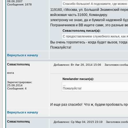
08.06.2007
Спасибо большое! А подскажите, где можно
Сообщения: 1678
119160, г.Москва, ул. Большой Знаменский пере
войсковая часть 31600, Командиру.
электронку не знаю, да и бумагой надежней бу
Пограничников и ВВ ищите сами, это разные ве
Севастополец писал(а):
С предоставлением служебного жилья, как я
Вы очень торопитесь - когда будет вызов, тогд
Пожалуйста!
Вернуться к началу
Севастополец
Добавлено: Вт Авг 26, 2014 15:06
Заголовок сообще
юнга
Newlander писал(а):
Зарегистрирован:
...
25.08.2014
Пожалуйста!
Сообщения: 4
И еще раз спасибо!
Что ж, будем пробовать пр
Вернуться к началу
Севастополец
Добавлено: Ср Мар 04, 2015 23:19
Заголовок сооб