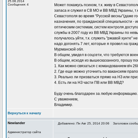
25.08.2014
Сообщения: 4
Может покажусь психом, т.к. живу в Севастопо
запаса и служил в СВ МО и ВВ МВД Украины, т.
Севастополя во время "Русской весны"(даже го
назначения, по гражданской специальности - 
оптическим системам, систем контроля доступа
службы в 2007 году из ВВ МВД Украины по нев
получалось уйти, т.к. служить "ржавой хунте" не
надо догонять 7 лет, которые я провел на гражд
Мурманской обл.
В общем, увидел в соцсети, что требуются воен
В общем, исходя из вышесказанного, прошу по
1. Как можно связаться с командованием в\ч 2
2. Где еще можно уточнить по вакансиям прапо
3. Реально ли призваться прямо на НЗ или при
4. Есть ли на НЗ части ПВ или ВВ МВД?
Буду очень благодарен за любую информацию.
С уважением,
Владимир.
Вернуться к началу
Newlander
Добавлено: Пн Авг 25, 2014 20:06
Заголовок сообще
Администратор сайта