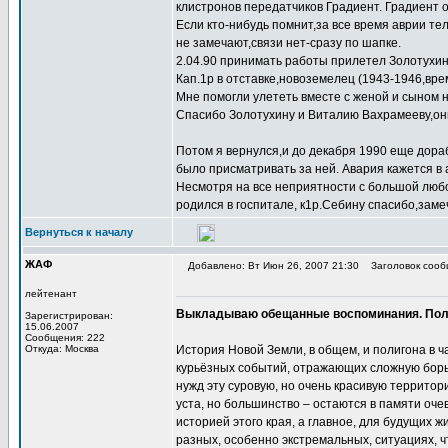
клистронов передатчиков Градиент. Градиент 
Если кто-нибудь помнит,за все время аврии те
не замечают,связи нет-сразу по шапке.
2.04.90 принимать работы прилетел Золотухин (
Кап.1р в отставке,новоземелец (1943-1946,вре
Мне помогли улететь вместе с женой и сыном н
Спасибо Золотухину и Виталию Вахрамееву,они
Потом я вернулся,и до декабря 1990 еще дораб
было присматривать за ней. Авария кажется в 
Несмотря на все неприятности с большой любо
родился в госпитале, к1р.Себину спасибо,заме
Вернуться к началу
ЖАФ
Добавлено: Вт Июн 26, 2007 21:30
Заголовок сооб
лейтенант
Выкладываю обещанные воспоминания. Получ
Зарегистрирован:
15.06.2007
Сообщения: 222
Откуда: Москва
История Новой Земли, в общем, и полигона в 
курьёзных событий, отражающих сложную борьб
нужд эту суровую, но очень красивую территори
уста, но большинство – остаются в памяти оч
историей этого края, а главное, для будущих 
разных, особенно экстремальных, ситуациях, 