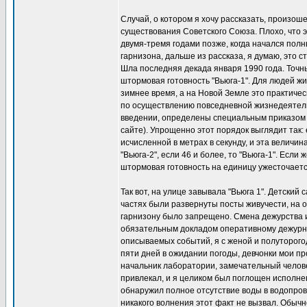
Случай, о котором я хочу рассказать, произош
существования Советского Союза. Плохо, что э
двумя-тремя годами позже, когда начался полн
гарнизона, дальше из рассказа, я думаю, это с
Шла последняя декада января 1990 года. Точн
штормовая готовность "Вьюга-1". Для людей жи
зимнее время, а на Новой Земле это практиче
по осуществлению повседневной жизнедеятель
введении, определены специальным приказом 
сайте). Упрощенно этот порядок выглядит так
исчисленной в метрах в секунду, и эта величи
"Вьюга-2", если 46 и более, то "Вьюга-1". Если
штормовая готовность на единицу ужесточается
Так вот, на улице завывала "Вьюга 1". Детский
частях были развернуты посты живучести, на
гарнизону было запрещено. Смена дежурства 
обязательным докладом оперативному дежурно
описываемых событий, я с женой и полуторогод
пяти дней в ожидании погоды, девчонки мои п
начальник лаборатории, замечательный челове
привлекал, и я целиком был поглощен исполне
обнаружил полное отсутствие воды в водопров
никакого волнения этот факт не вызвал. Обыч