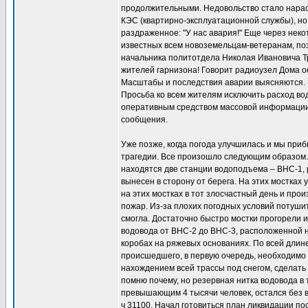
продолжительными. Недовольство стало нараста
КЭС (квартирно-эксплуатационной службы), но 
раздраженное: "У нас авария!" Еще через нек
известных всем новоземельцам-ветеранам, поз
начальника политотдела Николая Ивановича Т
жителей гарнизона! Говорит радиоузел Дома 
Масштабы и последствия аварии выясняются. 
Просьба ко всем жителям исключить расход в
оперативным средством массовой информации.
сообщения.
Уже позже, когда погода улучшилась и мы приб
трагедии. Все произошло следующим образом. 
находятся две станции водоподъема – ВНС-1,
вынесен в сторону от берега. На этих мостка
на этих мостках в тот злосчастный день и про
пожар. Из-за плохих погодных условий потуши
смогла. Достаточно быстро мостки прогорели и 
водовода от ВНС-2 до ВНС-3, расположенной на
коробах на ряжевых основаниях. По всей длин
происшедшего, в первую очередь, необходимо б
нахождением всей трассы под снегом, сделать 
помню почему, но резервная нитка водовода в 
превышающим 4 тысячи человек, остался без 
ч 31100. Начал готовиться план ликвидации по