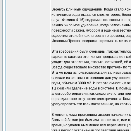
Вернусь к личным ощущениям. Когда стало ясно
источником воды оказался снег, которого, бело
на ул. Фомина 4-16) ведрами с полванны снега,
Каково было мое удивление, когда белоснежны
поверхности сажей, мусором и еще неизвестно
водоочистителей и фильтров, в те времена, е
Иванович Троцко продолжал призывать жителей
Эти требования были очевидны, так как теплоц
варианте система отопления представляет соб
уходит для отопления, столько, остывшей, её и
Всегда существовало множество протечек по т
Эта же вода использовалась для заливки ради
сливали из системы отопления для улучшения
воды, объемом 3000 м3. И вот эта емкость, в 
ТЦ снизили давление воды в системе. В помещ
электрообогреватели, как следствие, стали пе
периодическое отсутствие электричества. Ком
урегулировать эти взаимосвязанные, но хаоти
В момент, когда произошла авария начальник 
Большой Земле (он был или в госпитале, или в 
время, но уволен был менее чем через месяц по
уже в период устранения последствий аварии, 