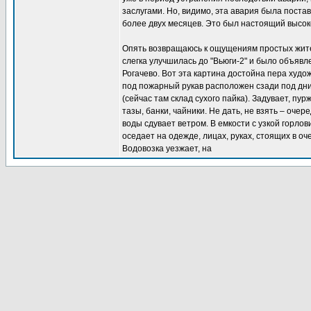
заслугами. Но, видимо, эта авария была поста
более двух месяцев. Это был настоящий высо
Опять возвращаюсь к ощущениям простых жител
слегка улучшилась до "Вьюги-2" и было объявл
Рогачево. Вот эта картина достойна пера худо
под пожарный рукав расположен сзади под дни
(сейчас там склад сухого пайка). Задувает, пур
тазы, банки, чайники. Не дать, не взять – оче
воды сдувает ветром. В емкости с узкой горло
оседает на одежде, лицах, руках, стоящих в оч
Водовозка уезжает, на