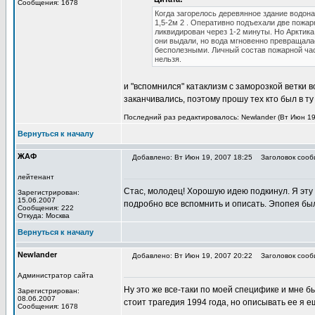
Сообщения: 1678
Когда загорелось деревянное здание водона
1,5-2м 2 . Оперативно подъехали две пожа
ликвидирован через 1-2 минуты. Но Арктика
они выдали, но вода мгновенно превращала
бесполезными. Личный состав пожарной час
нельзя.
и "вспомнился" катаклизм с заморозкой ветки 
заканчивались, поэтому прошу тех кто был в т
Последний раз редактировалось: Newlander (Вт Июн 19,
Вернуться к началу
ЖАФ
Добавлено: Вт Июн 19, 2007 18:25
Заголовок сооб
лейтенант
Стас, молодец! Хорошую идею подкинул. Я эту 
Зарегистрирован:
15.06.2007
подробно все вспомнить и описать. Эпопея был
Сообщения: 222
Откуда: Москва
Вернуться к началу
Newlander
Добавлено: Вт Июн 19, 2007 20:22
Заголовок сооб
Администратор сайта
Ну это же все-таки по моей специфике и мне бы
Зарегистрирован:
08.06.2007
стоит трагедия 1994 года, но описывать ее я е
Сообщения: 1678