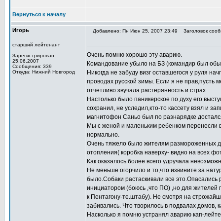
Вернуться к началу
Игорь
Добавлено: Пн Июн 25, 2007 23:49
Заголовок сооб
старший лейтенант
Очень помню хорошо эту аварию.
Зарегистрирован:
25.06.2007
Командование убыло на БЗ (командир был обыч
Сообщения: 339
Откуда: Нижний Новгород
Никогда не забуду визг оставшегося у руля на
проводах русской зимы. Если я не прав,пусть
отчетливо звучала растерянность и страх.
Настолько было паникерское по духу его выст
сохранил, не уследил,кто-то кассету взял и зап
магнитофон Саньо был по разнарядке досталс
Мы с женой и маленьким ребенком перенесли в
нормально.
Очень тяжело было жителям размороженных дом
отопления( коробка наверху- видно на всех фо
Как оказалось более всего удручала невозмож
Не меньше огорчило и то,что извините за нату
было.Собаки растаскивали все это.Опасались
инициатором (боюсь ,что ПО) ,но для жителей 
к Пентагону-те.штабу). Не смотря на строжай
забивались. Что творилось в подвалах домов, к
Насколько я помню устранял аварию кап-лейтен