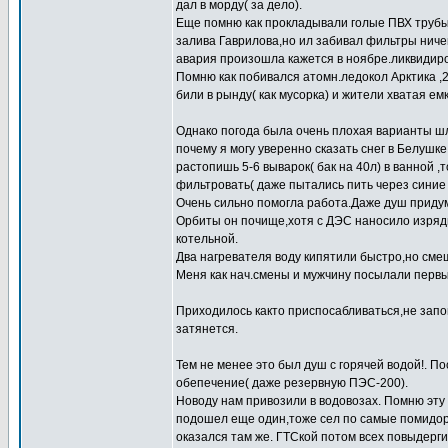
дал в морду( за дело).
Еще помню как прокладывали голые ПВХ трубы,
залива Гаврилова,но ил забивал фильтры ниче
авария произошла кажется в ноябре.ликвидиро
Помню как побивался атомн.ледокол Арктика ,
били в рынду( как мусорка) и жители хватая ем
Однако погода была очень плохая варианты шл
почему я могу уверенно сказать снег в Белушке
растопишь 5-6 выварок( бак на 40л) в ванной 
фильтровать( даже пытались пить через синие
Очень сильно помогла работа.Даже душ придум
Орбиты он почище,хотя с ДЭС наносило изрядн
котельной.
Два нагревателя воду кипятили быстро,но сме
Меня как нач.смены и мужчину посылали первы
Приходилось както приспосабливаться,не зап
затянется.
Тем не менее это был душ с горячей водой!. 
обепечение( даже резервную ПЭС-200).
Новоду нам привозили в водовозах. Помню эту
подошел еще один,тоже сел по самые помидор
оказался там же. ГТСкой потом всех повыдерг