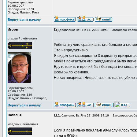
Зарегистрирован:
19.06.2007
Сообщения: 2773
Откуда: Латвия, Рига
Вернуться к началу
Игорь
Добавлено: Пт Янв 11, 2008 10:59
Заголовок сообщ
старший лейтенант
Ребята ,ну чего сравнивать кто больше а кто м
Это непродуктивно.
Я видел как сварщики по 3 варианту прикрытые
Может показаться что гражданским было легче,
Еду готовить и прочий быт без воды (из снега
Всем было хреново.
Но как говаривал Ницше- все что нас не убило 
Зарегистрирован:
25.06.2007
Сообщения: 339
Откуда: Нижний Новгород
Вернуться к началу
Наталья
Добавлено: Вс Янв 27, 2008 14:16
Заголовок сообщ
младший лейтенант
Если я правильно поняла-в 90-м случилось тоже
то ли в ДОФе.