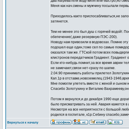
Два нагревателя воду кипятили быстро,но сме
Меня как нач.смены и мужчину посылали первы
Приходилось както приспосабливаться,не зап
затянется.
Тем не менее это был душ с горячей водой!. 
обепечение( даже резервную ПЭС-200).
Новоду нам привозили в водовозах. Помню эту
подошел еще один,тоже сел по самые помидор
оказался там же. ГТСкой потом всех повыдерг
клистронов передатчиков Градиент. Градиент 
Если кто-нибудь помнит,за все время аврии те
не замечают,связи нет-сразу по шапке.
2.04.90 принимать работы прилетел Золотухин (
Кап.1р в отставке,новоземелец (1943-1946,вре
Мне помогли улететь вместе с женой и сыном н
Спасибо Золотухину и Виталию Вахрамееву,они
Потом я вернулся,и до декабря 1990 еще дораб
было присматривать за ней. Авария кажется в 
Несмотря на все неприятности с большой любо
родился в госпитале, к1р.Себину спасибо,заме
Вернуться к началу