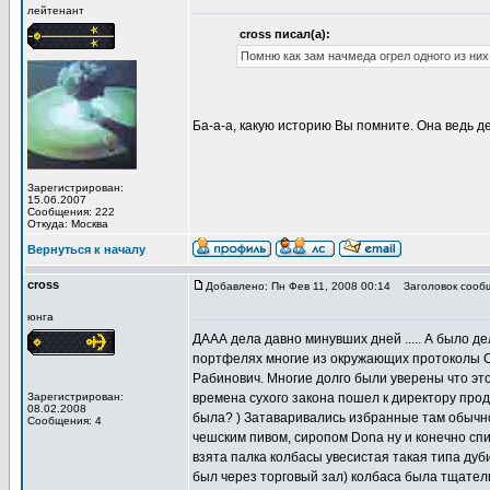
лейтенант
cross писал(а):
Помню как зам начмеда огрел одного из них 
Ба-а-а, какую историю Вы помните. Она ведь 
Зарегистрирован:
15.06.2007
Сообщения: 222
Откуда: Москва
Вернуться к началу
cross
Добавлено: Пн Фев 11, 2008 00:14
Заголовок сооб
юнга
ДААА дела давно минувших дней ..... А было де
портфелях многие из окружающих протоколы Сио
Рабинович. Многие долго были уверены что это
Зарегистрирован:
времена сухого закона пошел к директору прод
08.02.2008
была? ) Затаваривались избранные там обычн
Сообщения: 4
чешским пивом, сиропом Dona ну и конечно спи
взята палка колбасы увесистая такая типа ду
был через торговый зал) колбаса была тщатель