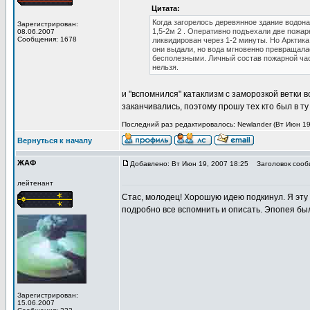
Цитата:
Когда загорелось деревянное здание водона
Зарегистрирован:
1,5-2м 2 . Оперативно подъехали две пожа
08.06.2007
Сообщения: 1678
ликвидирован через 1-2 минуты. Но Арктика
они выдали, но вода мгновенно превращала
бесполезными. Личный состав пожарной час
нельзя.
и "вспомнился" катаклизм с заморозкой ветки 
заканчивались, поэтому прошу тех кто был в т
Последний раз редактировалось: Newlander (Вт Июн 19,
Вернуться к началу
ЖАФ
Добавлено: Вт Июн 19, 2007 18:25
Заголовок сооб
лейтенант
Стас, молодец! Хорошую идею подкинул. Я эту 
подробно все вспомнить и описать. Эпопея был
Зарегистрирован:
15.06.2007