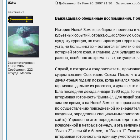
ЖАФ
Добавлено: Вт Июн 26, 2007 21:30
Заголовок сооб
лейтенант
Выкладываю обещанные воспоминания. Получ
История Новой Земли, в общем, и полигона в 
курьёзных событий, отражающих сложную борьб
нужд эту суровую, но очень красивую территори
уста, но большинство – остаются в памяти оч
историей этого края, а главное, для будущих 
разных, особенно экстремальных, ситуациях, 
Зарегистрирован:
15.06.2007
Случай, о котором я хочу рассказать, произош
Сообщения: 222
Откуда: Москва
существования Советского Союза. Плохо, что э
двумя-тремя годами позже, когда начался полн
гарнизона, дальше из рассказа, я думаю, это с
Шла последняя декада января 1990 года. Точн
штормовая готовность "Вьюга-1". Для людей жи
зимнее время, а на Новой Земле это практиче
по осуществлению повседневной жизнедеятель
введении, определены специальным приказом 
сайте). Упрощенно этот порядок выглядит так
исчисленной в метрах в секунду, и эта величи
"Вьюга-2", если 46 и более, то "Вьюга-1". Если
штормовая готовность на единицу ужесточается