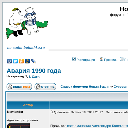
Но
форум о её
Регистрация
Профиль
По
Авария 1990 года
На страницу
1
,
2
След.
Список форумов Новая Земля
->
Суровая 
Автор
Newlander
Добавлено: Пн Июн 18, 2007 23:17
Заголовок сообщ
Администратор сайта
Прочитал
воспоминания Александра Констант