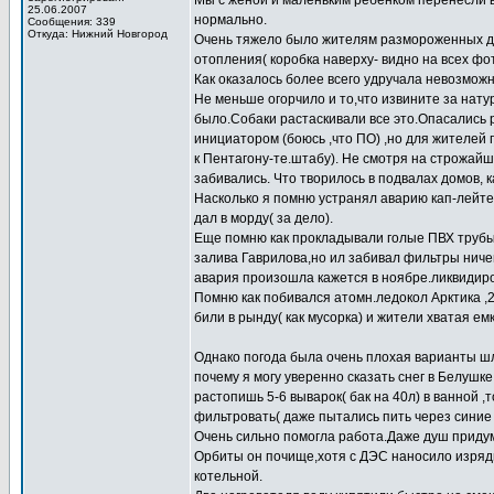
Мы с женой и маленьким ребенком перенесли в
25.06.2007
нормально.
Сообщения: 339
Откуда: Нижний Новгород
Очень тяжело было жителям размороженных дом
отопления( коробка наверху- видно на всех фо
Как оказалось более всего удручала невозмож
Не меньше огорчило и то,что извините за нату
было.Собаки растаскивали все это.Опасались
инициатором (боюсь ,что ПО) ,но для жителей 
к Пентагону-те.штабу). Не смотря на строжай
забивались. Что творилось в подвалах домов, к
Насколько я помню устранял аварию кап-лейтен
дал в морду( за дело).
Еще помню как прокладывали голые ПВХ трубы,
залива Гаврилова,но ил забивал фильтры ниче
авария произошла кажется в ноябре.ликвидиро
Помню как побивался атомн.ледокол Арктика ,
били в рынду( как мусорка) и жители хватая ем
Однако погода была очень плохая варианты шл
почему я могу уверенно сказать снег в Белушке
растопишь 5-6 выварок( бак на 40л) в ванной 
фильтровать( даже пытались пить через синие
Очень сильно помогла работа.Даже душ придум
Орбиты он почище,хотя с ДЭС наносило изрядн
котельной.