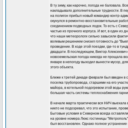
В ту зиму, как нарочно, погода не баловала. В
накладывало дополнительные трудности. В пер
на полигон прибыл новый командир контр-адми
окунулся в ремонтно-восстановительные работы
соединением подводных лодок. То есть с Севе
частью из прочного корпуса. И вот, в один из 
что наши метеорологи сильно завысили фактич
волевым решением снизил готовность до "Вьюг
проведение. В ходе этой поездки, где-то в тунд
двадцати. В последующем, Виктор Алексеевич
новоземельская погода никогда не прощала вол
январе в непогоду выходил вынести мусор, для 
этого объекта.
Ближе к третей декаде февраля был введен в с
поселка трубопровода, старшими на его участ
майора, в котельной подогревом этой воды ру
большая часть системы теплоснабжения гарни
В начале марта практически вся НИЧ выехала 
никто не подозревал, что это испытание, пров
Бытовые условия в Северном всегда оставляли
на уровне номера Люкс гостиницы "Метрополь"
был восстановлен. Однако полное устранение 