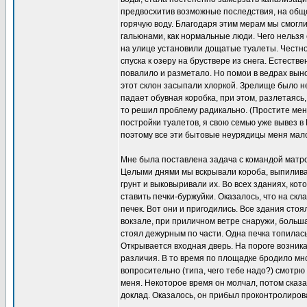
предвосхитив возможные последствия, на обще
горячую воду. Благодаря этим мерам мы смогл
гальюнами, как нормальные люди. Чего нельзя 
на улице установили дощатые туалеты. Честное
спуска к озеру на бруствере из снега. Естеств
повалило и разметало. Но помои в ведрах вынос
этот склон засыпали хлоркой. Зрелище было не
падает обувная коробка, при этом, разлетаясь, 
то решил проблему радикально. (Простите меня
постройки туалетов, я свою семью уже вывез в
поэтому все эти бытовые неурядицы меня мало
Мне была поставлена задача с командой матр
Целыми днями мы вскрывали короба, выпиливал
грунт и выковыривали их. Во всех зданиях, ко
ставить печки-буржуйки. Оказалось, что на скл
печек. Вот они и пригодились. Все здания сто
вокзале, при приличном ветре снаружи, больш
стоял дежурным по части. Одна печка топилась 
Открывается входная дверь. На пороге возника
различия. В то время по площадке бродило мног
вопросительно (типа, чего тебе надо?) смотрю 
меня. Некоторое время он молчал, потом сказал
доклад. Оказалось, он прибыл проконтролирова