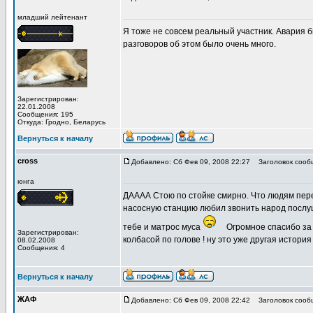
младший лейтенант
Я тоже не совсем реальный участник. Авария б
разговоров об этом было очень много.
Зарегистрирован:
22.01.2008
Сообщения: 195
Откуда: Гродно, Беларусь
Вернуться к началу
cross
Добавлено: Сб Фев 09, 2008 22:27
Заголовок сооб
юнга
ДАААА Стою по стойке смирно. Что людям переж
насосную станцию любил звонить народ послуш
тебе и матрос муса
Огромное спасибо за 
Зарегистрирован:
колбасой по голове ! ну это уже другая история
08.02.2008
Сообщения: 4
Вернуться к началу
ЖАФ
Добавлено: Сб Фев 09, 2008 22:42
Заголовок сооб