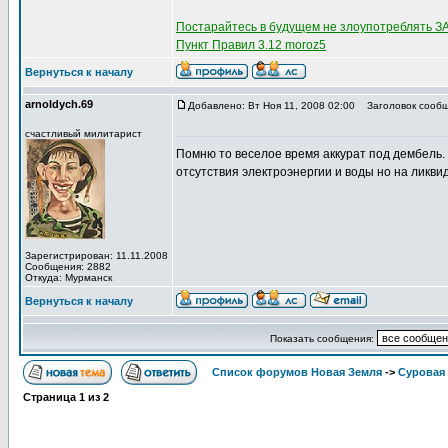
Постарайтесь в будущем не злоупотреблять 
Пункт Правил 3.12 moroz5
Вернуться к началу
arnoldych.69
Добавлено: Вт Ноя 11, 2008 02:00
Заголовок сообщ
счастливый милитарист
Помню то веселое время аккурат под дембель. С
отсутствия электроэнергии и воды но на ликви
Зарегистрирован: 11.11.2008
Сообщения: 2882
Откуда: Мурманск
Вернуться к началу
Показать сообщения:
Список форумов Новая Земля
->
Суровая 
Страница
1
из
2