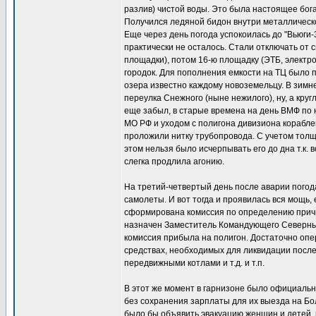
разлив) чистой воды. Это была настоящее богат
Получился ледяной бидон внутри металлическ
Еще через день погода успокоилась до "Вьюги-
практически не осталось. Стали отключать от
площадки), потом 16-ю площадку (ЭТБ, электро
городок. Для пополнения емкости на ТЦ было 
озера известно каждому новоземельцу. В зимне
переулка Снежного (ныне нежилого), ну, а кру
еще забыл, в старые времена на день ВМФ по н
МО РФ и уходом с полигона дивизиона кораблей
проложили нитку трубопровода. С учетом толщ
этом нельзя было исчерпывать его до дна т.к.
слегка продлила агонию.
На третий-четвертый день после аварии погод
самолеты. И вот тогда и проявилась вся мощь
сформирована комиссия по определению причи
назначен Заместитель Командующего Северны
комиссия прибыла на полигон. Достаточно опе
средствах, необходимых для ликвидации посл
передвижными котлами и т.д. и т.п.
В этот же момент в гарнизоне было официальн
без сохранения зарплаты для их выезда на Бо
было бы объявить эвакуацию женщин и детей,