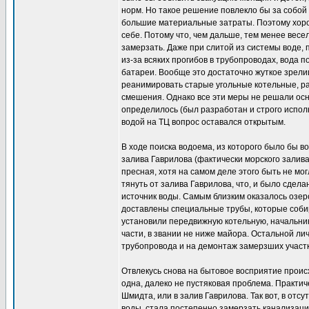
норм. Но такое решение повлекло бы за собой
большие материальные затраты. Поэтому хорош
себе. Потому что, чем дальше, тем менее вес
замерзать. Даже при слитой из системы воде,
из-за всяких прогибов в трубопроводах, вода п
батареи. Вообще это достаточно жуткое зрели
реанимировать старые угольные котельные, р
смешения. Однако все эти меры не решали осн
определилось (был разработан и строго испол
водой на ТЦ вопрос оставался открытым.
В ходе поиска водоема, из которого было бы в
залива Гаврилова (фактически морского залива
пресная, хотя на самом деле этого быть не мо
тянуть от залива Гаврилова, что, и было сдела
источник воды. Самым близким оказалось озеро
доставлены специальные трубы, которые соби
установили передвижную котельную, начальник
части, в звании не ниже майора. Остальной ли
трубопровода и на демонтаж замерзших участк
Отвлекусь снова на бытовое восприятие прои
одна, далеко не пустяковая проблема. Практич
Шмидта, или в залив Гаврилова. Так вот, в отс
воды, стала постепенно замерзать канализаци