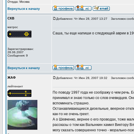
Откуда: Москва
Вернуться к началу
СКВ
Добавлено: Чт Июн 28, 2007 13:27
Заголовок сооб
матрос
Саша, ты еще напиши о следующей аврии в 199
Зарегистрирован:
28.06.2007
Сообщения: 9
Вернуться к началу
ЖАФ
Добавлено: Чт Июн 28, 2007 19:32
Заголовок сооб
лейтенант
По поводу 1997 года не соображу о чем речь. Е
принимал и знаю только со слов очевидцев. Они
вспоминать страшно.
Останавливающиеся дизельные, веерное отключ
как-то не очень греет.
А о Шевченко, вернее о его проводах, тоже ма
рассказы о том как Валынкин хамил Виктору В
могу сказать совершенно точно - морально-пси