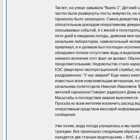
Так вот, на улице завывала "Вьюга 1". Детский
частях были развернуты посты живучести, на
гарнизону было запрещено. Смена дежурства 
обязательным докладом оперативному дежурно
описываемых событий, я с женой и полуторогод
пяти дней в ожидании погоды, девчонки мои п
начальник лаборатории, замечательный челове
привлекал, и я целиком был поглощен исполне
обнаружил полное отсутствие воды в водопров
никакого волнения этот факт не вызвал. Обыч
продолжительными. Недовольство стало нараста
КЭС (квартирно-эксплуатационной службы), но 
раздраженное: "У нас авария!" Еще через нек
известных всем новоземельцам-ветеранам, поз
начальника политотдела Николая Ивановича Т
жителей гарнизона! Говорит радиоузел Дома 
Масштабы и последствия аварии выясняются. 
Просьба ко всем жителям исключить расход в
оперативным средством массовой информации.
сообщения.
Уже позже, когда погода улучшилась и мы приб
трагедии. Все произошло следующим образом. 
находятся две станции водоподъема – ВНС-1,