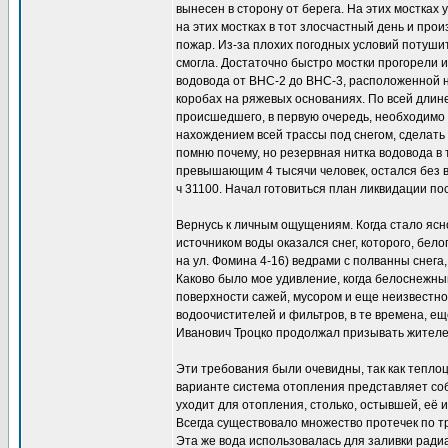
вынесен в сторону от берега. На этих мостка
на этих мостках в тот злосчастный день и про
пожар. Из-за плохих погодных условий потуши
смогла. Достаточно быстро мостки прогорели и 
водовода от ВНС-2 до ВНС-3, расположенной на
коробах на ряжевых основаниях. По всей длин
происшедшего, в первую очередь, необходимо б
нахождением всей трассы под снегом, сделать 
помню почему, но резервная нитка водовода в 
превышающим 4 тысячи человек, остался без 
ч 31100. Начал готовиться план ликвидации по
Вернусь к личным ощущениям. Когда стало ясно
источником воды оказался снег, которого, бело
на ул. Фомина 4-16) ведрами с полванны снега,
Каково было мое удивление, когда белоснежны
поверхности сажей, мусором и еще неизвестно
водоочистителей и фильтров, в те времена, е
Иванович Троцко продолжал призывать жителей
Эти требования были очевидны, так как теплоц
варианте система отопления представляет соб
уходит для отопления, столько, остывшей, её и
Всегда существовало множество протечек по т
Эта же вода использовалась для заливки ради