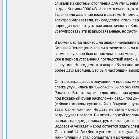
сливали из системы отопления для улучшения
воды, объемом 3000 м3. И вот эта емкость, в 
ТЦ снизили давление воды в системе. В помещ
электрообогреватели, как следствие, стали пе
периодическое отсутствие электричества. Ком
урегулировать эти взаимосвязанные, но хаоти
В момент, когда произошла авария начальник 
Большой Земле (он был или в госпитале, или в 
время, но уволен был менее чем через месяц по
уже в период устранения последствий аварии, 
заслугами. Но, видимо, эта авария была поста
более двух месяцев. Это был настоящий высо
Опять возвращаюсь к ощущениям простых жител
слегка улучшилась до "Вьюги-2" и было объявл
Рогачево. Вот эта картина достойна пера худо
под пожарный рукав расположен сзади под дни
(сейчас там склад сухого пайка). Задувает, пур
тазы, банки, чайники. Не дать, не взять – оче
воды сдувает ветром. В емкости с узкой горло
оседает на одежде, лицах, руках, стоящих в оч
Водовозка уезжает, народ остается ждать сле
Советской 14. Все бегом устремляются туда. В
манипуляций я стал обладателем молочного би