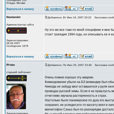
Сообщения: 222
Откуда: Москва
Вернуться к началу
Newlander
Добавлено: Вт Июн 19, 2007 20:22
Заголовок сооб
Администратор сайта
Ну это же все-таки по моей специфике и мне бы
стоит трагедия 1994 года, но описывать ее я е
Зарегистрирован:
08.06.2007
Сообщения: 1678
Вернуться к началу
Игорь
Добавлено: Пн Июн 25, 2007 23:49
Заголовок сооб
старший лейтенант
Очень помню хорошо эту аварию.
Командование убыло на БЗ (командир был обыч
Никогда не забуду визг оставшегося у руля на
проводах русской зимы. Если я не прав,пусть
отчетливо звучала растерянность и страх.
Настолько было паникерское по духу его выст
сохранил, не уследил,кто-то кассету взял и зап
магнитофон Саньо был по разнарядке досталс
Зарегистрирован: