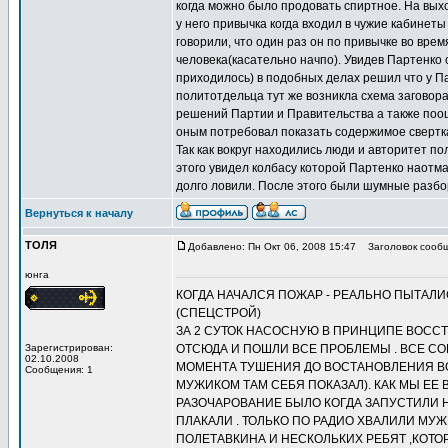
когда можно было продовать спиртное. На вых
у него привычка когда входил в чужие кабинет
говорили, что один раз он по привычке во вре
человека(касательно начпо). Увидев Партенко
приходилось) в подобных делах решил что у П
политотдельца тут же возникла схема заговор
решений Партии и Правительства а также поощ
оным потребовал показать содержимое свертка
Так как вокруг находились люди и авторитет по
этого увидел колбасу которой Партенко наотмаш
долго ловили. После этого были шумные разбор
Вернуться к началу
ТОЛЯ
Добавлено: Пн Окт 06, 2008 15:47
Заголовок сообщ
юнга
КОГДА НАЧАЛСЯ ПОЖАР - РЕАЛЬНО ПЫТАЛ
(СПЕЦСТРОЙ)
ЗА 2 СУТОК НАСОСНУЮ В ПРИНЦИПЕ ВОССТ
Зарегистрирован:
ОТСЮДА И ПОШЛИ ВСЕ ПРОБЛЕМЫ . ВСЕ С
02.10.2008
МОМЕНТА ТУШЕНИЯ ДО ВОСТАНОВЛЕНИЯ В
Сообщения: 1
МУЖИКОМ ТАМ СЕБЯ ПОКАЗАЛ). КАК МЫ ЕЕ
РАЗОЧАРОВАНИЕ БЫЛО КОГДА ЗАПУСТИЛИ 
ПЛАКАЛИ . ТОЛЬКО ПО РАДИО ХВАЛИЛИ МУЖ
ПОЛЕТАВКИНА И НЕСКОЛЬКИХ РЕБЯТ ,КОТО