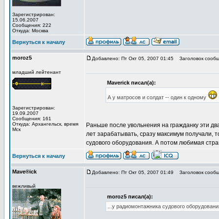
Зарегистрирован:
15.06.2007
Сообщения: 222
Откуда: Москва
Вернуться к началу
moroz5
Добавлено: Пт Окт 05, 2007 01:45
Заголовок сообщ
младший лейтенант
Maverick писал(а):
А у матросов и солдат -- один к одному
Зарегистрирован:
19.09.2007
Сообщения: 161
Откуда: Архангельск, время
Раньше после увольнения на гражданку эти два
Мск
лет зарабатывать, сразу максимум получали, т
судового оборудования. А потом любимая стра
Вернуться к началу
Mave®ick
Добавлено: Пт Окт 05, 2007 01:49
Заголовок сообщ
вежливый
moroz5 писал(а):
...у радиомонтажника судового оборудования