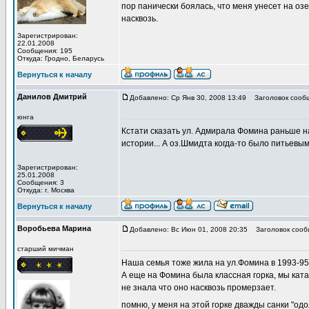
пор панически боялась, что меня унесет на озе
насквозь.
Зарегистрирован:
22.01.2008
Сообщения: 195
Откуда: Гродно, Беларусь
Вернуться к началу
Данилов Дмитрий
Добавлено: Ср Янв 30, 2008 13:49
Заголовок сооб
юнга
Кстати сказать ул. Адмирала Фомина раньше на
истории... А оз.Шмидта когда-то было питьевым
Зарегистрирован:
25.01.2008
Сообщения: 3
Откуда: г. Москва
Вернуться к началу
Воробьева Марина
Добавлено: Вс Июн 01, 2008 20:35
Заголовок сооб
старший мичман
Наша семья тоже жила на ул.Фомина в 1993-95
А еще на Фомина была классная горка, мы катал
не знала что оно насквозь промерзает.
помню, у меня на этой горке дважды санки "од