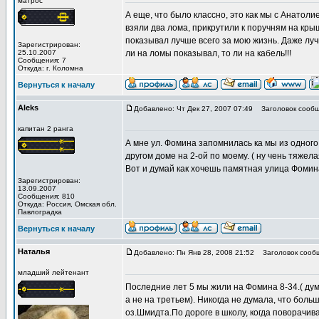
матрос
А еще, что было классно, это как мы с Анатол
взяли два лома, прикрутили к поручням на кры
показывал лучше всего за мою жизнь. Даже лучш
Зарегистрирован:
25.10.2007
ли на ломы показывал, то ли на кабель!!!
Сообщения: 7
Откуда: г. Коломна
Вернуться к началу
Aleks
Добавлено: Чт Дек 27, 2007 07:49
Заголовок сообщ
капитан 2 ранга
А мне ул. Фомина запомнилась ка мы из одного
другом доме на 2-ой по моему. ( ну чень тяжел
Вот и думай как хочешь памятная улица Фомина
Зарегистрирован:
13.09.2007
Сообщения: 810
Откуда: Роcсия, Омская обл.
Павлоградка
Вернуться к началу
Наталья
Добавлено: Пн Янв 28, 2008 21:52
Заголовок сооб
младший лейтенант
Последние лет 5 мы жили на Фомина 8-34.( дума
а не на третьем). Никогда не думала, что бол
оз.Шмидта.По дороге в школу, когда поворачива