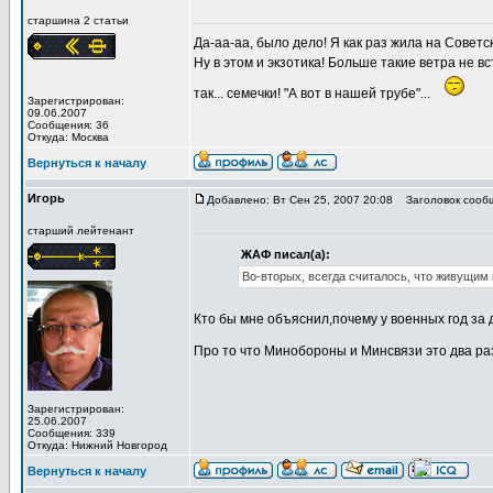
старшина 2 статьи
Да-аа-аа, было дело! Я как раз жила на Советс
Ну в этом и экзотика! Больше такие ветра не вс
так... семечки! "А вот в нашей трубе"...
Зарегистрирован:
09.06.2007
Сообщения: 36
Откуда: Москва
Вернуться к началу
Игорь
Добавлено: Вт Сен 25, 2007 20:08
Заголовок сооб
старший лейтенант
ЖАФ писал(а):
Во-вторых, всегда считалось, что живущим 
Кто бы мне объяснил,почему у военных год за 
Про то что Минобороны и Минсвязи это два ра
Зарегистрирован:
25.06.2007
Сообщения: 339
Откуда: Нижний Новгород
Вернуться к началу