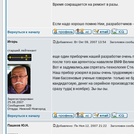
Время сокращается на ремонт в разы.
Если надо хорошо помню Нии, разработчиков - э
Вернуться к началу
Игорь
Добавлено: Вт Окт 09, 2007 13:54
Заголовок сообщ
старший лейтенант
еще один приборчик нашей разработки очень п
после того как аргентосы наваляли ВМФ Велик
Вот и задумались,как спрятать-технология Сте
Наш прибор ускорял в разы очень трудоемкую п
Нам бассеновые ученые говорили- только не бр
кандидатскую, денег на серийное производство 
сразу туда( в ноябре). Зы-зы-зы.
Зарегистрирован:
25.06.2007
Сообщения: 339
Откуда: Нижний Новгород
Вернуться к началу
Пашков Ю.Н.
Добавлено: Пн Ноя 12, 2007 21:22
Заголовок сооб