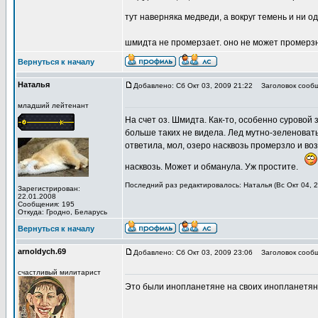
тут наверняка медведи, а вокруг темень и ни о
шмидта не промерзает. оно не может промерзну
Вернуться к началу
Наталья
Добавлено: Сб Окт 03, 2009 21:22
Заголовок сообщ
младший лейтенант
На счет оз. Шмидта. Как-то, особенно суровой
больше таких не видела. Лед мутно-зеленоваты
ответила, мол, озеро насквозь промерзло и во
насквозь. Может и обманула. Уж простите.
Последний раз редактировалось: Наталья (Вс Окт 04, 2
Зарегистрирован:
22.01.2008
Сообщения: 195
Откуда: Гродно, Беларусь
Вернуться к началу
arnoldych.69
Добавлено: Сб Окт 03, 2009 23:06
Заголовок сообщ
счастливый милитарист
Это были инопланетяне на своих инопланетян