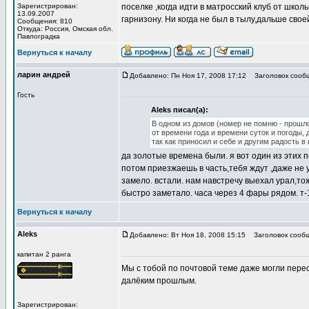
Зарегистрирован:
поселке ,когда идти в матросский клуб от шко
13.09.2007
гарнизону. Ни когда не был в тылу,дальше свое
Сообщения: 810
Откуда: Роcсия, Омская обл.
Павлоградка
Вернуться к началу
ларин андрей
Добавлено: Пн Ноя 17, 2008 17:12
Заголовок сооб
Гость
Aleks писал(а):
В одном из домов (номер не помню - прошло
от времени года и времени суток и погоды,
так как приносил и себе и другим радость в 
да золотые времена были. я вот один из этих п
потом приезжаешь в часть,тебя ждут ,даже не 
замело. встали. нам навстречу выехал урал,то
быстро заметало. часа через 4 фары рядом. т-
Вернуться к началу
Aleks
Добавлено: Вт Ноя 18, 2008 15:15
Заголовок сообщ
капитан 2 ранга
Мы с тобой по почтовой теме даже могли пере
далёким прошлым.
Зарегистрирован: