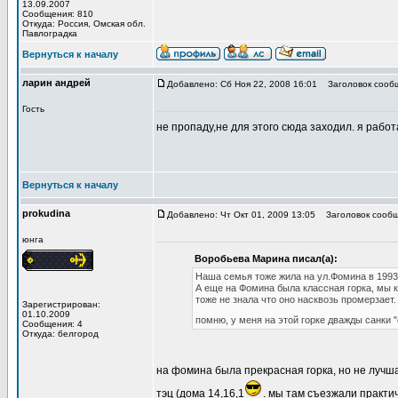
13.09.2007
Сообщения: 810
Откуда: Роcсия, Омская обл.
Павлоградка
Вернуться к началу
ларин андрей
Добавлено: Сб Ноя 22, 2008 16:01
Заголовок сооб
Гость
не пропаду,не для этого сюда заходил. я работ
Вернуться к началу
prokudina
Добавлено: Чт Окт 01, 2009 13:05
Заголовок сообщ
юнга
Воробьева Марина писал(а):
Наша семья тоже жила на ул.Фомина в 1993
А еще на Фомина была классная горка, мы ка
тоже не знала что оно насквозь промерзает.
Зарегистрирован:
01.10.2009
помню, у меня на этой горке дважды санки 
Сообщения: 4
Откуда: белгород
на фомина была прекрасная горка, но не лучша
тэц (дома 14,16,1
. мы там съезжали практич