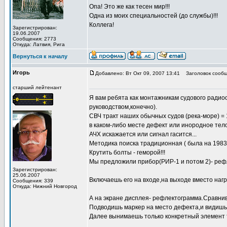
Опа! Это же как тесен мир!!!
Одна из моих специальностей (до службы)!!!
Коллега!
Зарегистрирован:
19.06.2007
Сообщения: 2773
Откуда: Латвия, Рига
Вернуться к началу
Игорь
Добавлено: Вт Окт 09, 2007 13:41
Заголовок сообщ
старший лейтенант
Я вам ребята как монтажникам судового радиоо
руководством,конечно).
СВЧ тракт наших обычных судов (река-море) = 
в каком-либо месте дефект или инородное тело(
АЧХ искажается или сигнал гасится...
Методика поиска традиционная ( была на 1983
Крутить болты - геморой!!!
Мы предложили прибор(РИР-1 и потом 2)- ре
Зарегистрирован:
25.06.2007
Включаешь его на входе,на выходе вместо наг
Сообщения: 339
Откуда: Нижний Новгород
А на экране дисплея- рефлектограмма.Сравнив
Подводишь маркер на место дефекта,и видишь 
Далее вынимаешь только конкретный элемент тр