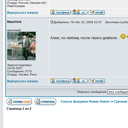
Откуда: Роcсия, Омская обл.
Павлоградка
Вернуться к началу
Mave®ick
Добавлено: Пн Окт 12, 2009 21:47
Заголовок сообщ
вежливый
Алекс, по-любому, после твоего дембеля...
Зарегистрирован:
19.06.2007
Сообщения: 2773
Откуда: Латвия, Рига
Вернуться к началу
Показать сообщения:
Список форумов Новая Земля
->
Суровая 
Страница
1
из
2