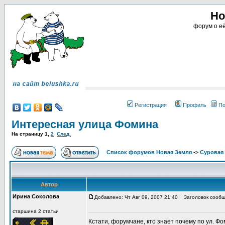
Но
форум о её
Регистрация
Профиль
По
Интересная улица Фомина
На страницу
1
,
2
След.
Список форумов Новая Земля
->
Суровая 
Автор
Ирина Соколова
Добавлено: Чт Авг 09, 2007 21:40
Заголовок сообщ
старшина 2 статьи
Кстати, форумчане, кто знает почему по ул. Фо