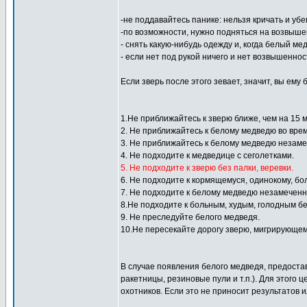
-не поддавайтесь панике: нельзя кричать и убе
-по возможности, нужно подняться на возвыше
- снять какую-нибудь одежду и, когда белый м
- если нет под рукой ничего и нет возвышенно
Если зверь после этого зевает, значит, вы е
1.Не приближайтесь к зверю ближе, чем на 15 м
2. Не приближайтесь к белому медведю во время
3. Не приближайтесь к белому медведю незам
4. Не подходите к медведице с сеголетками.
5. Не подходите к зверю без палки, веревки.
6. Не подходите к кормящемуся, одинокому, б
7. Не подходите к белому медведю незамеченны
8.Не подходите к больным, худым, голодным б
9. Не преследуйте белого медведя.
10.Не пересекайте дорогу зверю, мигрирующем
В случае появления белого медведя, предоста
ракетницы, резиновые пули и т.п.). Для этого
охотников. Если это не приносит результатов 