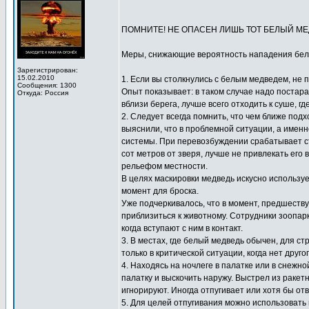
ПОМНИТЕ! НЕ ОПАСЕН ЛИШЬ ТОТ БЕЛЫЙ МЕД
Меры, снижающие вероятность нападения бело
Зарегистрирован:
15.02.2010
1. Если вы столкнулись с белым медведем, не 
Сообщения: 1300
Опыт показывает: в таком случае надо постара
Откуда: Россия
вблизи берега, лучше всего отходить к суше, г
2. Следует всегда помнить, что чем ближе под
выяснили, что в проблемной ситуации, а именн
системы. При перевозбуждении срабатывает ст
сот метров от зверя, лучше не привлекать его
рельефом местности.
В целях маскировки медведь искусно использу
момент для броска.
Уже подчеркивалось, что в момент, предшеств
приблизиться к животному. Сотрудники зоопар
когда вступают с ним в контакт.
3. В местах, где белый медведь обычен, для 
только в критической ситуации, когда нет дру
4. Находясь на ночлеге в палатке или в снежн
палатку и выскочить наружу. Выстрел из раке
игнорируют. Иногда отпугивает или хотя бы о
5. Для целей отпугивания можно использовать