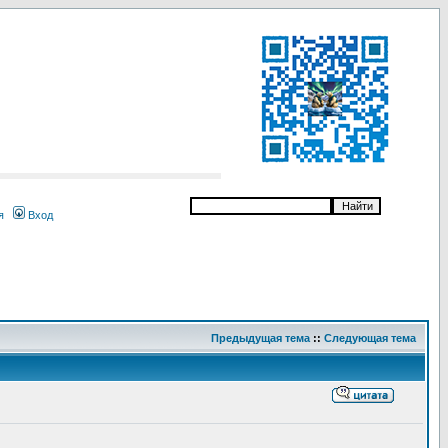
я
Вход
Предыдущая тема
::
Следующая тема