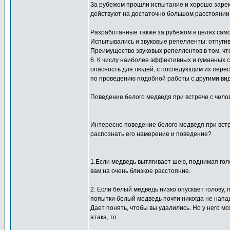
За рубежом прошли испытание и хорошо зареко
действуют на достаточно большом расстоянии 
Разработанные также за рубежом в целях сам
Испытывались и звуковые репелленты: отпугив
Преимущество звуковых репеллентов в том, чт
6. К числу наиболее эффективных и гуманных
опасность для людей, с последующим их перес
по проведению подобной работы с другими вид
Поведение белого медведя при встрече с чело
Интересно поведение белого медведя при встре
распознать его намерение и поведение?
1.Если медведь вытягивает шею, поднимая голо
вам на очень близкое расстояние.
2. Если белый медведь низко опускает голову,
попытки белый медведь почти никогда не напад
Дает понять, чтобы вы удалились. Но у него м
атака, то: