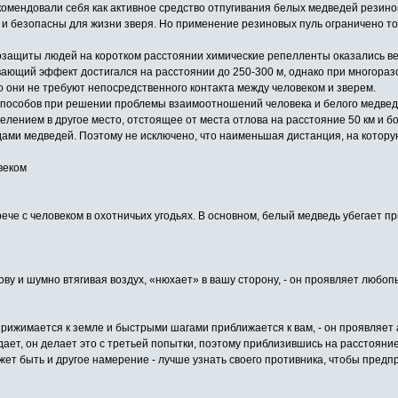
мендовали себя как активное средство отпугивания белых медведей резинов
и безопасны для жизни зверя. Но применение резиновых пуль ограничено то
озащиты людей на коротком расстоянии химические репелленты оказались ве
ающий эффект достигался на расстоянии до 250-300 м, однако при многораз
о они не требуют непосредственного контакта между человеком и зверем.
 способов при решении проблемы взаимоотношений человека и белого медве
елением в другое место, отстоящее от места отлова на расстояние 50 км и б
ами медведей. Поэтому не исключено, что наименьшая дистанция, на котору
веком
че с человеком в охотничьих угодьях. В основном, белый медведь убегает при
ву и шумно втягивая воздух, «нюхает» в вашу сторону, - он проявляет любоп
 прижимается к земле и быстрыми шагами приближается к вам, - он проявляет
ает, он делает это с третьей попытки, поэтому приблизившись на расстояние
ожет быть и другое намерение - лучше узнать своего противника, чтобы предп