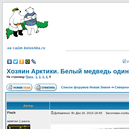
Р
Хозяин Арктики. Белый медведь один
На страницу
Пред.
1
,
2
,
3
,
4
,
5
Список форумов Новая Земля
->
Северное
Автор
Fisch
Добавлено: Вт Дек 16, 2014 18:45
Заголовок сообщ
капитан 1 ранга