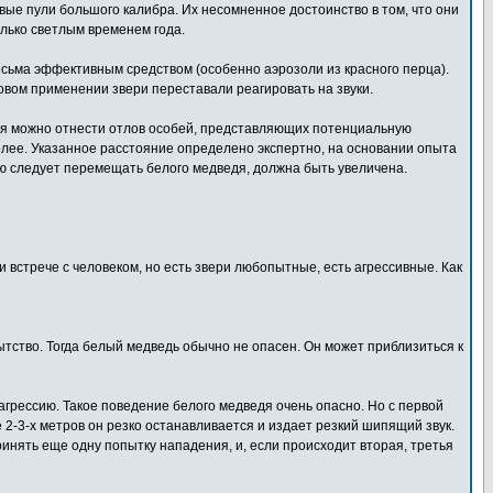
ые пули большого калибра. Их несомненное достоинство в том, что они
лько светлым временем года.
сьма эффективным средством (особенно аэрозоли из красного перца).
овом применении звери переставали реагировать на звуки.
дя можно отнести отлов особей, представляющих потенциальную
олее. Указанное расстояние определено экспертно, на основании опыта
ю следует перемещать белого медведя, должна быть увеличена.
 встрече с человеком, но есть звери любопытные, есть агрессивные. Как
ытство. Тогда белый медведь обычно не опасен. Он может приблизиться к
 агрессию. Такое поведение белого медведя очень опасно. Но с первой
 2-3-х метров он резко останавливается и издает резкий шипящий звук.
ринять еще одну попытку нападения, и, если происходит вторая, третья