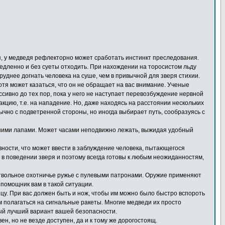
еря, у медведя рефлекторно может сработать инстинкт преследования.
 медленно и без суеты отходить. При нахождении на торосистом льду
руднее догнать человека на суше, чем в привычной для зверя стихии.
отя может казаться, что он не обращает на вас внимание. Ученые
ссивно до тех пор, пока у него не наступает перевозбуждение нервной
ию, т.е. на нападение. Но, даже находясь на расстоянии нескольких
ычно с подветренной стороны, но иногда выбирает путь, сообразуясь с
дними лапами. Может часами неподвижно лежать, выжидая удобный
вности, что может ввести в заблуждение человека, пытающегося
 в поведении зверя и поэтому всегда готовы к любым неожиданностям,
оствольное охотничье ружье с пулевыми патронами. Оружие применяют
 помощник вам в такой ситуации.
ицу. При вас должен быть и нож, чтобы им можно было быстро вспороть
м полагаться на сигнальные ракеты. Многие медведи их просто
мый лучший вариант вашей безопасности.
, но не везде доступен, да и к тому же дорогостоящ.