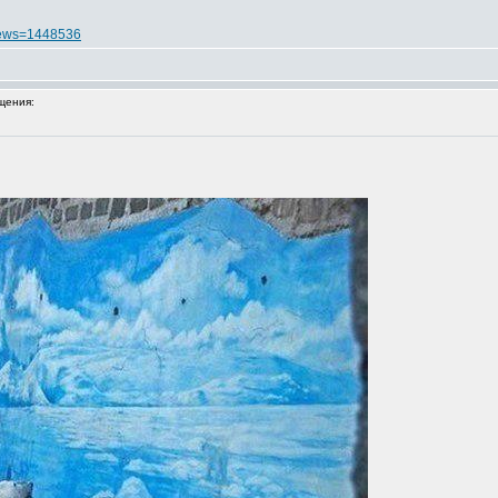
news=1448536
щения: