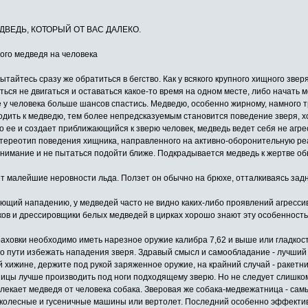
ВЕДЬ, КОТОРЫЙ ОТ ВАС ДАЛЕКО.
го медведя на человека
пытайтесь сразу же обратиться в бегство. Как у всякого крупного хищного зв
ться не двигаться и оставаться какое-то время на одном месте, либо начать
де у человека больше шансов спастись. Медведю, особенно жирному, намного т
ходить к медведю, тем более непредсказуемым становится поведение зверя, х
о ее и создает приближающийся к зверю человек, медведь ведет себя не агре
ереотип поведения хищника, направленного на активно-оборонительную реакц
 внимание и не пытаться подойти ближе. Подкрадывается медведь к жертве об
ет малейшие неровности льда. Ползет он обычно на брюхе, отталкиваясь за
ующий нападению, у медведей часто не видно каких-либо проявлений агресси
ков и дрессировщики белых медведей в цирках хорошо знают эту особенность
страховки необходимо иметь нарезное оружие калибра 7,62 и выше или гладк
гого пути избежать нападения зверя. Здравый смысл и самообладание - лучший
ой хижине, держите под рукой заряженное оружие, на крайний случай - ракетн
тницы лучше производить под ноги подходящему зверю. Но не следует слишко
твлекает медведя от человека собака. Зверовая же собака-медвежатница - са
 колесные и гусеничные машины или вертолет. Последний особенно эффективен