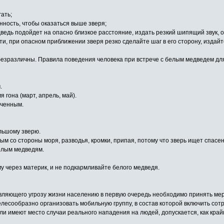
гать;
нность, чтобы оказаться выше зверя;
едведь подойдет на опасно близкое расстояние, издать резкий шипящий звук,
сти, при опасном приближении зверя резко сделайте шаг в его сторону, изда
му безразличны. Правила поведения человека при встрече с белым медведем 
.
 гона (март, апрель, май).
еченным.
ольшому зверю.
м со стороны моря, разводья, кромки, припая, потому что зверь ищет спасение
елым медведям.
у через материк, и не подкармливайте белого медведя.
вляющего угрозу жизни населению в первую очередь необходимо принять мер
 целесообразно организовать мобильную группу, в состав которой включить со
или имеют место случаи реального нападения на людей, допускается, как кра