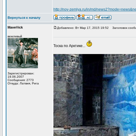
http://nov-zemlya.ru/in/md/news2?mode=news&
Вернуться к началу
Mave®ick
Добавлено: Вт Мар 17, 2015 19:52
Заголовок сооб
вежливый
Тоска по Арктике...
Зарегистрирован:
19.06.2007
Сообщения: 2773
Откуда: Латвия, Рига