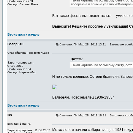
Такая картина, по большому счету, оста
Сообщения: 2773
побережье и поныне усеяно 200-литров
Откуда: Латвия, Рига
Вот такие фразы вызывают только ... умилени
Вывозите! Решайте проблему утилизации! Се
Вернуться к началу
Валерьян
Добавлено: Пн Мар 28, 2011 13:11
Заголовок сооб
Старейшина новоземельцев
Цитата:
Зарегистрирован:
Такая картина, по большому счету, оста
07.02.2010
Сообщения: 564
Откуда: Нарьян-Мар
И не только военные. Остров Врангеля. Запове
Валерьян. Новоземелец 1936-1953г.
Вернуться к началу
iks
Добавлено: Пн Мар 28, 2011 18:31
Заголовок сооб
капитан 1 ранга
Металлолом начали собирать еще в 1981 году,я
Зарегистрирован: 11.06.2007