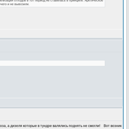
илизация отходов в тот период не ставилась в принципе. Арктическое
его и не вывозили.
оза, а дизеля которые в тундре валялись поднять не смогли!
Вот возник