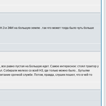
Н.З и ЗФИ на большую землю ..так что может тогда было чуть больше
, все равно пустая на Большую идет. Самое интересное: стоял трактор у
л. Собирали железо со всей НЗ, где только можно было... Бутылки
 питание срочной службе. Потом, правда, слушек пошел, что в чей-то