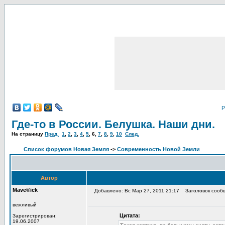
Р
Где-то в России. Белушка. Наши дни.
На страницу
Пред.
1
,
2
,
3
,
4
,
5
,
6
,
7
,
8
,
9
,
10
След.
Список форумов Новая Земля
->
Современность Новой Земли
Автор
Mave®ick
Добавлено: Вс Мар 27, 2011 21:17
Заголовок сооб
вежливый
Цитата:
Зарегистрирован:
19.06.2007