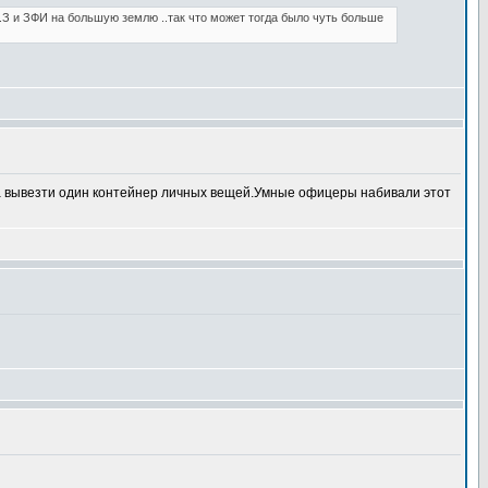
.З и ЗФИ на большую землю ..так что может тогда было чуть больше
а вывезти один контейнер личных вещей.Умные офицеры набивали этот