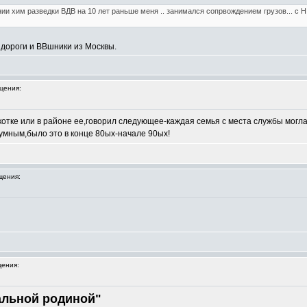
и хим разведки ВДВ на 10 лет раньше меня .. занимался сопрвождением грузов... с Н
дороги и ВВшники из Москвы.
щения:
отке или в районе ее,говорил следующее-каждая семья с места службы могл
еумным,было это в конце 80ых-начале 90ых!
щения:
ения:
чальной родиной"