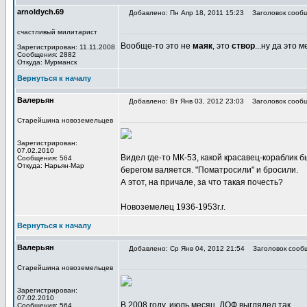
arnoldych.69
Добавлено: Пн Апр 18, 2011 15:23
Заголовок сообщ
счастливый милитарист
Вообще-то это не
маяк
, это
створ
...ну да это 
Зарегистрирован: 11.11.2008
Сообщения: 2882
Откуда: Мурманск
Вернуться к началу
Валерьян
Добавлено: Вт Янв 03, 2012 23:03
Заголовок сообщ
Старейшина новоземельцев
Зарегистрирован:
07.02.2010
Видел где-то МК-53, какой красавец-кораблик б
Сообщения: 564
Откуда: Нарьян-Мар
берегом валяется. "Поматросили" и бросили.
А этот, на причале, за что такая почесть?
Новоземелец 1936-1953г.г.
Вернуться к началу
Валерьян
Добавлено: Ср Янв 04, 2012 21:54
Заголовок сооб
Старейшина новоземельцев
Зарегистрирован:
07.02.2010
В 2008 году, июль месяц. ДОФ выглядел так...
Сообщения: 564