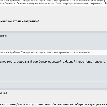
лась на Крайнем Севере везде, где в советские времена стояли военные. Проблема ут
ыми бочками. Вывозить ненужное имущество было мероприятием очень затратным. Нич
е
йчас же это не «затратно»!
щения:
лась на Крайнем Севере везде, где в советские времена стояли военные
дное место, родильный дом белых медведей, а бедной птице негде присесть.
щения:
 это помню,бойцы вокруг точки лом собирали,мелочь собирали в кучи для выв