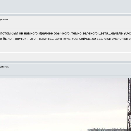
ения:
г. потом был он намного мрачнее обычного..темно зеленого цвета...начале 90-х
было .. внутри... это .. память... цент культуры,сейчас же завлекательно-пите
щения: