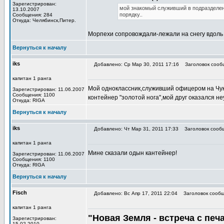
Зарегистрирован:
мой знакомый служивший в подразделени
13.10.2007
порядку..
Сообщения: 284
Откуда: Челябинск,Питер.
Морпехи сопровождали-лежали на снегу вдоль 
Вернуться к началу
iks
Добавлено: Ср Мар 30, 2011 17:16
Заголовок сооб
капитан 1 ранга
Мой одноклассник,служивший офицером на Чук
Зарегистрирован: 11.06.2007
Сообщения: 1100
контейнер "золотой нога",мой друг оказался н
Откуда: RIGA
Вернуться к началу
iks
Добавлено: Чт Мар 31, 2011 17:33
Заголовок сооб
капитан 1 ранга
Мине сказали одын кантейнер!
Зарегистрирован: 11.06.2007
Сообщения: 1100
Откуда: RIGA
Вернуться к началу
Fisch
Добавлено: Вс Апр 17, 2011 22:04
Заголовок сообщ
капитан 1 ранга
"Новая Земля - встреча с пе
Зарегистрирован:
15.02.2010