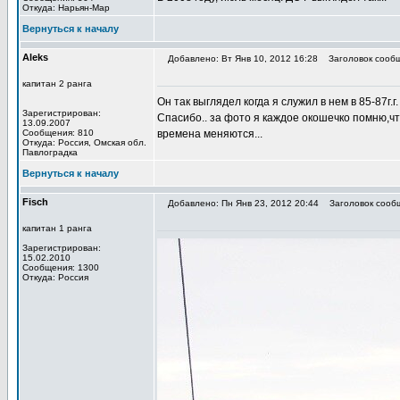
Откуда: Нарьян-Мар
Вернуться к началу
Aleks
Добавлено: Вт Янв 10, 2012 16:28
Заголовок сообщ
капитан 2 ранга
Он так выглядел когда я служил в нем в 85-87г.
Зарегистрирован:
Спасибо.. за фото я каждое окошечко помню,что 
13.09.2007
Сообщения: 810
времена меняются...
Откуда: Роcсия, Омская обл.
Павлоградка
Вернуться к началу
Fisch
Добавлено: Пн Янв 23, 2012 20:44
Заголовок сооб
капитан 1 ранга
Зарегистрирован:
15.02.2010
Сообщения: 1300
Откуда: Россия