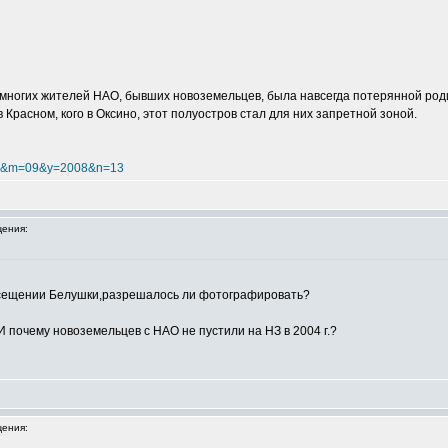
ногих жителей НАО, бывших новоземельцев, была навсегда потерянной родин
в Красном, кого в Оксино, этот полуостров стал для них запретной зоной.
=27&m=09&y=2008&n=13
ения:
осещении Белушки,разрешалось ли фотографировать?
 И почему новоземельцев с НАО не пустили на НЗ в 2004 г.?
ения: