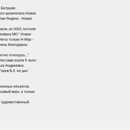
в Белушке.
ного архипелага Новая
алая Родина - Новая
вали, из НАО, гостили
изована МО " Новая
леты только Н-Мар -
очень благодарны
етно отношусь..."
алистами ехали 5 чело-
ьга Андреевна.
орев В.А. не дал
военных объектов.
самый верх, а только
 " художественный