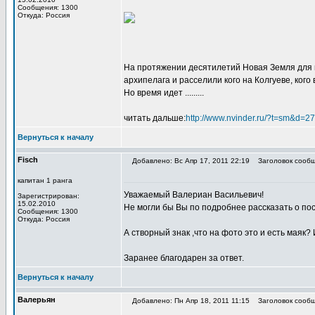
Сообщения: 1300
Откуда: Россия
На протяжении десятилетий Новая Земля для м
архипелага и расселили кого на Колгуеве, кого 
Но время идет .........
читать дальше:
http://www.nvinder.ru/?t=sm&d
Вернуться к началу
Fisch
Добавлено: Вс Апр 17, 2011 22:19
Заголовок сообщ
капитан 1 ранга
Уважаемый Валериан Васильевич!
Зарегистрирован:
15.02.2010
Не могли бы Вы по подробнее рассказать о п
Сообщения: 1300
Откуда: Россия
А створный знак ,что на фото это и есть маяк?
Заранее благодарен за ответ.
Вернуться к началу
Валерьян
Добавлено: Пн Апр 18, 2011 11:15
Заголовок сообщ