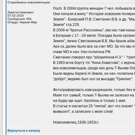
Старейшина новоземельцев
Fisch. В 2004г.группа женщин 7 чел. побывала 
Зарегистрирован:
Они попали в книгу " История освоения поляр
07.02.2010
Сообщения: 564
Земля" - Боярский П.В. Сметанин В.В. и др. "М
Откуда: Нарьян-Мар
Земля" стр.229.
В 2008-м "братья Рассохины", как нас там назы
в Белушке с 17 - 24 июля. Поездка была орган
Земля", лично Сметаниным В.В. Мы брали а/би
Арх-ск, далее было все за счет МО. За что мы 
главе МО и нач. Нач полигона РФ.
Сметанин говорил про "аборигенов Н.З." - "треп
В 1993-м на борту т/х "Анна Ахматова", с журн
век новоземельцев, среди них дочь Т-Вылки Ол
Были видны берега Н-Земли, но нач. полигона Г
"добро", видимо был зол за высадку "Гринпис".
Фотографировать нам разрешили, только без 
Маяк тот самый, только Т-Вылка не залезал на 
на будку где ацит. баллоны и только 1 мая.
В статье я насчитал 25 "ляпов", вот что значит
вымысел", а записано с моих слов!
Новоземелец 1936-1953г.г.
Вернуться к началу