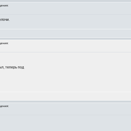
ения:
мелочи.
ения:
ыл, теперь под
щения: