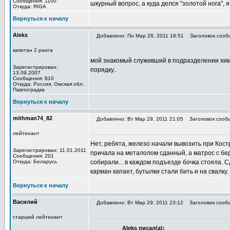
Сообщения: 1100
шкурный вопрос, а куда делся "золотой нога", 
Откуда: RIGA
Вернуться к началу
Aleks
Добавлено: Пн Мар 28, 2011 18:51
Заголовок сооб
капитан 2 ранга
мой знакомый служивший в подразделении хим р
Зарегистрирован:
порядку..
13.09.2007
Сообщения: 810
Откуда: Роcсия, Омская обл.
Павлоградка
Вернуться к началу
mithman74_82
Добавлено: Вт Мар 29, 2011 21:05
Заголовок сооб
лейтенант
Нет, ребята, железо начали вывозить при Кост
Зарегистрирован: 11.01.2011
причала на металолом сданный, а матрос с бер
Сообщения: 201
Откуда: Беларусь
собирали... в каждом подъезде бочка стояла. С
карман капает, бутылки стали бить и на свалку
Вернуться к началу
Василий
Добавлено: Вт Мар 29, 2011 23:12
Заголовок сооб
старший лейтенант
Aleks писал(а):