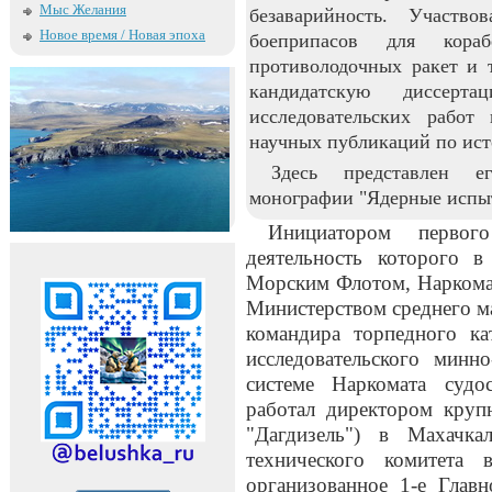
Мыс Желания
безаварийность. Участв
Новое время / Новая эпоха
боеприпасов для кора
противолодочных ракет и
кандидатскую диссерт
исследовательских работ
научных публикаций по ист
Здесь представлен е
монографии "Ядерные испыт
Инициатором первог
деятельность которого 
Морским Флотом, Наркома
Министерством среднего м
командира торпедного ка
исследовательского минн
системе Наркомата судо
работал директором круп
"Дагдизель") в Махачка
технического комитета
организованное 1-е Глав