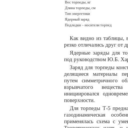
Вес торпеды, кг
Длина торпеды, см
Тип энергетики
Ядерный заряд
Подлодки – носители торпед
Как видно из таблицы, 
резко отличались друг от д
Ядерные заряды для то
под руководством Ю.Б. Ха
Заряд для торпеды конс
делящиеся материалы пе
путем симметричного об
взрывчатого веществ
инициировался одноврем
поверхности.
Для торпеды Т-5 предна
газодинамическая особ
применялась схема с ум
Теоретическую часть и 