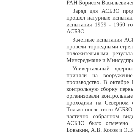
РАН Борисом Васильевиче
Заряд для АСБЗО прод
прошел натурные испытан
испытания 1959 - 1960 го
АСБЗО.
Зачетные испытания АСБ
провели торпедными стрел
положительными результ
Минсредмаше и Минсудпром
Универсальный ядерн
приняли на вооружени
производство. В октябре 
контрольную сборку первы
организовали контрольны
проходили на Северном 
Только после этого АСБЗО 
частично собранном вид
АСБЗО было отмечено Л
Бовыкин, А.В. Косов и Э.В