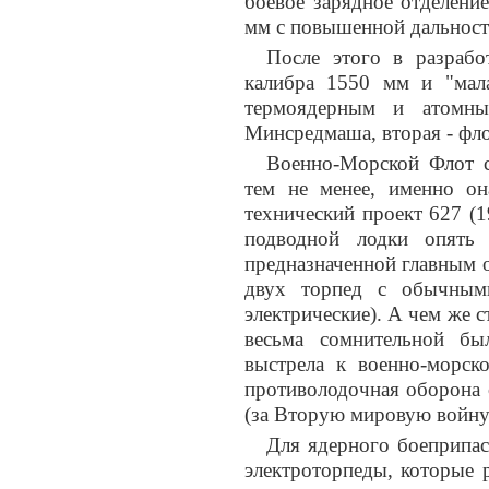
боевое зарядное отделени
мм с повышенной дальност
После этого в разрабо
калибра 1550 мм и "мала
термоядерным и атомны
Минсредмаша, вторая - фло
Военно-Морской Флот с
тем не менее, именно о
технический проект 627 (1
подводной лодки опять
предназначенной главным о
двух торпед с обычным
электрические). А чем же с
весьма сомнительной бы
выстрела к военно-морск
противолодочная оборона 
(за Вторую мировую войну
Для ядерного боеприпас
электроторпеды, которые 