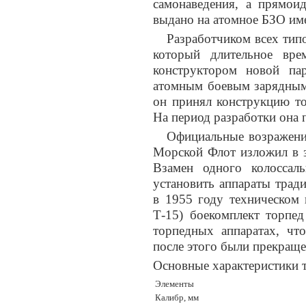
самонаведения, а прямо
выдано на атомное БЗО име
Разработчиком всех тип
который длительное вре
конструктором новой па
атомным боевым зарядным 
он принял конструкцию то
На период разработки она 
Официальные возражени
Морской Флот изложил в з
Взамен одного колоссаль
установить аппараты трад
в 1955 году техническом 
Т-15) боекомплект торпе
торпедных аппаратах, чт
после этого были прекраще
Основные характеристики т
Элементы
Калибр, мм