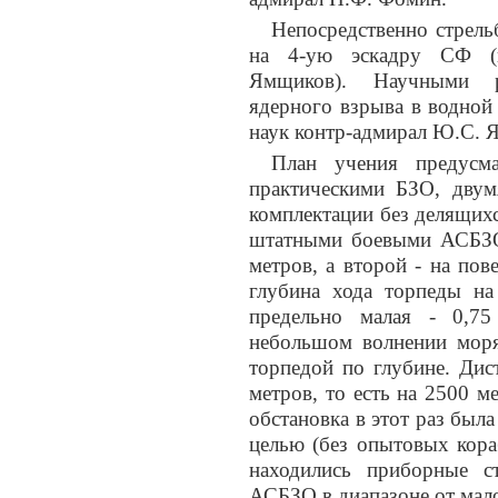
Непосредственно стрель
на 4-ую эскадру СФ (к
Ямщиков). Научными ру
ядерного взрыва в водной
наук контр-адмирал Ю.С. Я
План учения предусма
практическими БЗО, дву
комплектации без делящихс
штатными боевыми АСБЗО
метров, а второй - на по
глубина хода торпеды на
предельно малая - 0,75
небольшом волнении моря
торпедой по глубине. Ди
метров, то есть на 2500 
обстановка в этот раз была
целью (без опытовых кора
находились приборные с
АСБЗО в диапазоне от мал