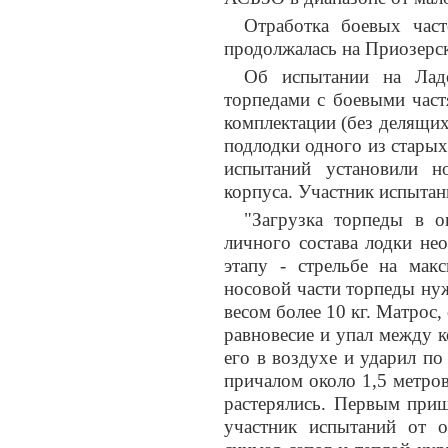
Отработка боевых час
продолжалась на Приозерс
Об испытании на Ладо
торпедами с боевыми част
комплектации (без делящих
подлодки одного из старых
испытаний установили н
корпуса. Участник испытан
"Загрузка торпеды в 
личного состава лодки не
этапу - стрельбе на мак
носовой части торпеды ну
весом более 10 кг. Матрос,
равновесие и упал между 
его в воздухе и ударил п
причалом около 1,5 метров
растерялись. Первым приш
участник испытаний от о