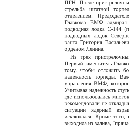
ПГН. После пристрелочны
стрельба штатной торп
отделением. Председате
Главкома ВМФ адмирал 
подводная лодка С-144 (п
подводных лодок Северн
ранга Григория Васильеви
орденом Ленина.
Из трех пристрелочны
Первый заместитель Главк
тому, чтобы отложить бо
надежность торпеды. Ва
управления ВМФ, которое 
Учитывая надежность ступ
где использовались много
рекомендовали не отклады
ситуации ядерный взры
исключался. Кроме того, 
выходила из залива, "пряча