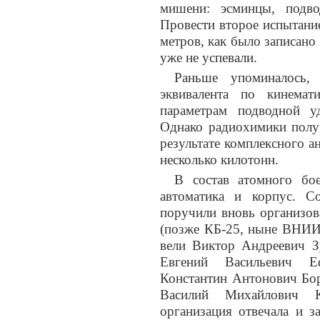
мишени: эсминцы, подво
Провести второе испытани
метров, как было записано 
уже не успевали.
Раньше упоминалось,
эквивалента по кинемат
параметрам подводной у
Однако радиохимики пол
результате комплексного а
несколько килотонн.
В состав атомного бое
автоматика и корпус. С
поручили вновь организо
(позже КБ-25, ныне ВНИИ
вели Виктор Андреевич З
Евгений Васильевич Е
Константин Антонович Бор
Василий Михайлович Ку
организация отвечала и з