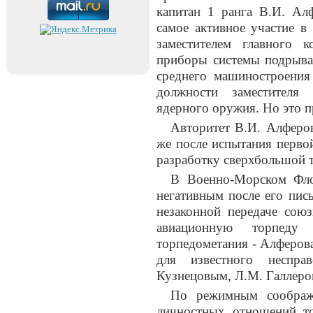
капитан 1 ранга В.И. Ал
самое активное участие в
заместителем главного 
приборы системы подрыва 
среднего машиностроения
должности заместителя 
ядерного оружия. Но это п
Авторитет В.И. Алферо
же после испытания перво
разработку сверхбольшой 
В Военно-Морском Фло
негативным после его пис
незаконной передаче сою
авиационную торпеду 
торпедометания - Алферов
для известного неспра
Кузнецовым, Л.М. Галлеро
По режимным соображ
личностных отношений то