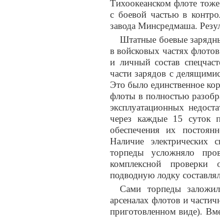
Тихоокеанском флоте тоже
с боевой частью в контро
завода Минсредмаша. Резу
Штатные боевые зарядны
в войсковых частях флото
и личный состав спецчаст
части зарядов с делящими
Это было единственное кор
флоты в полностью разобр
эксплуатационных недоста
через каждые 15 суток п
обеспечения их постоянн
Наличие электрических 
торпеды усложняло пров
комплексной проверки 
подводную лодку составлял
Сами торпеды заложил
арсеналах флотов и частич
приготовленном виде). Вм