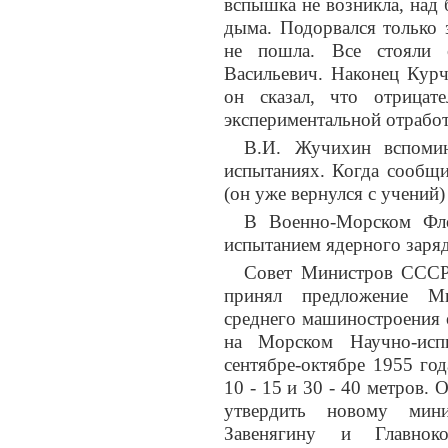
вспышка не возникла, над
дыма. Подорвался только 
не пошла. Все стояли 
Васильевич. Наконец Курч
он сказал, что отрицат
экспериментальной отработ
В.И. Жучихин вспоми
испытаниях. Когда сообщ
(он уже вернулся с учений)
В Военно-Морском Фло
испытанием ядерного заряд
Совет Министров СССР 
принял предложение Ми
среднего машиностроения 
на Морском Научно-исп
сентябре-октябре 1955 го
10 - 15 и 30 - 40 метров
утвердить новому мини
Завенягину и Главно