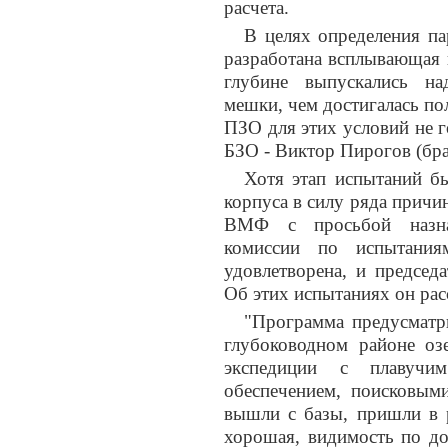
расчета.
В целях определения па
разработана всплывающая 
глубине выпускались н
мешки, чем достигалась п
ПЗО для этих условий не г
БЗО - Виктор Пирогов (бра
Хотя этап испытаний бы
корпуса в силу ряда причи
ВМФ с просьбой назнач
комиссии по испытания
удовлетворена, и председ
Об этих испытаниях он рас
"Программа предусматр
глубоководном районе оз
экспедиции с плавучи
обеспечением, поисковым
вышли с базы, пришли в р
хорошая, видимость по до