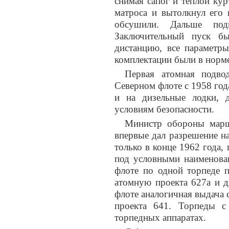
снимая сапог и теплой кур
матроса и вытолкнул его 
обсушили. Дальше под
Заключительный пуск б
дистанцию, все параметр
комплектации были в норме
Первая атомная подвод
Северном флоте с 1958 года
и на дизельные лодки, 
условиям безопасности.
Министр обороны марш
впервые дал разрешение н
только в конце 1962 года
под условными наименова
флоте по одной торпеде 
атомную проекта 627а и д
флоте аналогичная выдача с
проекта 641. Торпеды 
торпедных аппаратах.