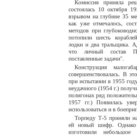
Комиссия приняла реш
состоялась 10 октября 1
взрывом на глубине 35 ме
как уже отмечалось, сос
методов при глубоководно
потопили шесть корабле
лодки и два тральщика. А
что личный состав П
поставленные задачи".
Конструкция малогаб
совершенствовалась. В эт
при испытании в 1955 году
неудачного (1954 г.) полу
полигонах ряд положитель
1957 гг.) Появилась уве
использоваться и в боепр
Торпеду Т-5 приняли н
ей новый шифр. Однако 
изготовили небольшое