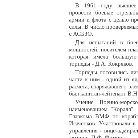
В 1961 году высшее 
провести боевые стрель
армии и флота с целью пр
силы. В число проверяемы
с АСБЗО.
Для испытаний в бое
мощностей, носителем пла
которая имела большую 
торпеды - Д.А. Кокряков.
Торпеды готовились лич
части к ним - одной из я
расчета, снаряжавшего эл
был капитан-лейтенант В.Н
Учение Военно-морск
наименованием "Коралл". 
Главкома ВМФ по корабл
Исаченков. Участвовали в
управления - вице-адмирал
адмирал П.Ф. Фомин.