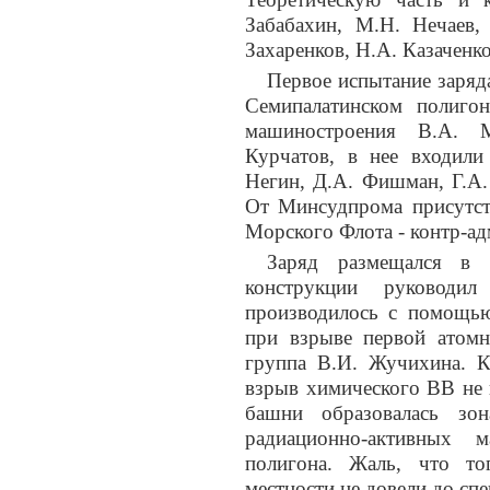
Забабахин, М.Н. Нечаев,
Захаренков, Н.А. Казаченк
Первое испытание заряд
Семипалатинском полиго
машиностроения В.А. М
Курчатов, в нее входили
Негин, Д.А. Фишман, Г.А.
От Минсудпрома присутст
Морского Флота - контр-а
Заряд размещался в 
конструкции руководи
производилось с помощью
при взрыве первой атом
группа В.И. Жучихина. К
взрыв химического ВВ не 
башни образовалась зон
радиационно-активных 
полигона. Жаль, что то
местности не довели до спе