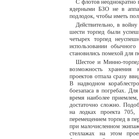
С флотов неоднократно 
ядерными БЗО не в аппар
подлодок, чтобы иметь по
Действительно, в войну
шести торпед были успеш
четырех торпед неуспеш
использовании обычного
становились помехой для п
Шестое и Минно-торпе
возможность хранения 
проектов отпала сразу вв
В надводном кораблестр
боезапаса в погребах. Дл
время наиболее приемлем,
достаточно сложно. Подоб
на лодках проекта 705, 
перемещением торпед в пер
при малочисленном экипаж
стеллажах на этом прое