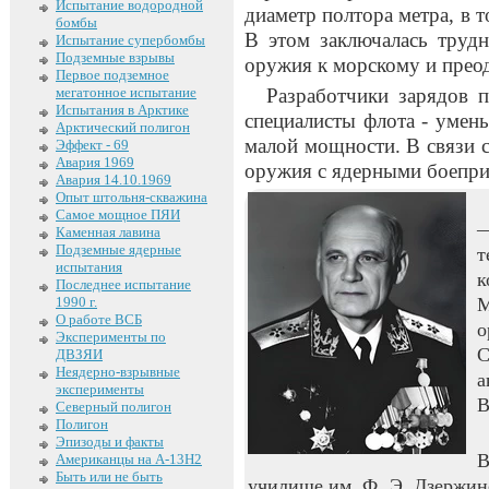
Испытание водородной
диаметр полтора метра, в т
бомбы
В этом заключалась трудн
Испытание супербомбы
Подземные взрывы
оружия к морскому и преод
Первое подземное
мегатонное испытание
Разработчики зарядов п
Испытания в Арктике
специалисты флота - умен
Арктический полигон
малой мощности. В связи с
Эффект - 69
Авария 1969
оружия с ядерными боепри
Авария 14.10.1969
Опыт штольня-скважина
Самое мощное ПЯИ
Каменная лавина
Подземные ядерные
т
испытания
к
Последнее испытание
1990 г.
М
О работе ВСБ
о
Эксперименты по
С
ДВЗЯИ
Неядерно-взрывные
а
эксперименты
В
Северный полигон
Полигон
Эпизоды и факты
Американцы на А-13Н2
Быть или не быть
училище им. Ф. Э. Дзержинс