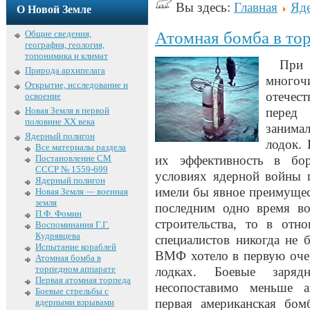
Вы здесь:
Главная
Яд
О Новой Земле
Общие сведения,
Атомная бомба в то
география, геология,
топонимика и климат
При 
Природа архипелага
много
Открытие, исследование и
отечес
освоение
Новая Земля в первой
перед
половине XX века
занимал
Ядерный полигон
лодок. 
Все материалы раздела
Постановление СМ
их эффективность в бо
СССР № 1559-699
условиях ядерной войны 
Ядерный полигон
имели бы явное преимущес
Новая Земля — военная
земля
последним одно время во
П.Ф. Фомин
строительства, то в отн
Воспоминания Г.Г.
Кудрявцева
специалистов никогда не 
Испытание кораблей
ВМФ хотело в первую оче
Атомная бомба в
торпедном аппарате
лодках. Боевые заря
Первая атомная торпеда
несопоставимо меньше 
Боевые стрельбы с
первая американская бом
ядерными взрывами