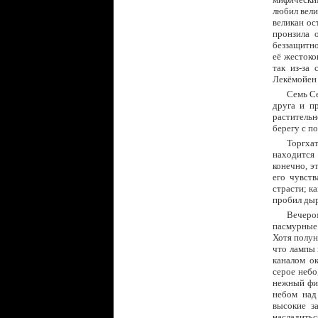
любил вели
великан ос
пронзила 
беззащитно
её жестоко
так из-за 
Лекёмойен 
Семь С
друга и п
растительн
берегу с п
Торгхат
находится 
конечно, э
его чувст
страсти; к
пробил дыр
Вечеро
пасмурные 
Хотя полун
что лампы 
каналом ок
серое небо
нежный фио
небом над
высокие з
насладитьс