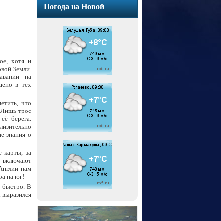
Погода на Новой
ое, хотя и
овой Земли.
авании на
шено в тех
етить, что
. Лишь трое
её берега.
лизительно
е знания о
 карты, за
е включают
Англии нам
ра на юг!
а быстро. В
к выразился