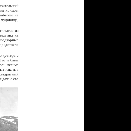
нзительный
ия холмов.
набегом на
 чудовища,
отплытия из
лся вид на
 подзорные
 предстояло
о куттера с
Это и была
ось весьма
ыт лаком, а
 квадратный
ьдах: с его