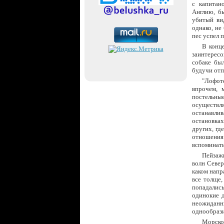
с капитан
Англию, бы
убитый вид
однако, не
пес успел 
В конц
заинтересо
собаке бы
будучи от
"Лофот
впрочем, 
постельны
осуществ
останавлив
остановках
других, гд
отношения 
вспоминать
Пейзаж
волн Север
каком напр
все толще
попадались
одинокие 
неожидан
однообраз
Морско