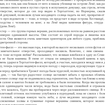
кан, и о том, как она бежала от него и нашла убежище на острове Лекё; как р
тановил своего коня и пустил стрелу в испуганную девушку; как стрела, летев
отверстие, которое до сих пор видно в Торгхаттене; но Норнерны, сжал
й девушкой, позволили лучам заходящего солнца падать на неё, превратив её 
го преследователя — тоже, и теперь он предстает в виде острова Хестмандё,
сходства с человеком на коне; а на Лекё видна каменная фигура, откуда 
(дева Лекё).
естер — это группа горных вершин, расположенных почти на равном расстоян
римерно одинаковой высоты. Они состоят из серой породы и лишены вся
ости. Они являются очень заметным ориентиром для любого судна, приближ
одветренной стороны.
тен-фьелл — это высокая гора, в которой на высоте нескольких сотен футов о
замечательное отверстие, проходящее насквозь. Конечно, с ним связана л
то тоже история любви! Рассказывают, что великан влюбился в одну из Семи
ва не были взаимны. В гневе от отказа он швырнул большой камень в пре
амень ударил в Торгхаттен-фьелл, который, к счастью, находился между ним и 
у, теперь хорошо видимую в ясную погоду с пароходов, курсирующих туда и
м перед прибытием в Тромсё погода была чудесной, полностью искупившей 
дни, — так быстро радостное солнце заставляет забыть о прошлых облачны
очное солнце еще не поднималось над горизонтом, оно было так близко к нему 
в салоне и каютах больше не требовались и были погашены. Когда мы пропл
оло одиннадцати часов вечера, вода была настолько спокойной и отражала
, что казалось, будто мы пробираемся через море расплавленного свинца. В 
летовый оттенок постепенно углублялся в пурпурный, пока не слился с бол
 головой, освещая южную часть неба; а лучи медленно заходящего солн
аснеженные холмы и туманные горные вершины сиянием, которое можно
я только в высоких широтах.