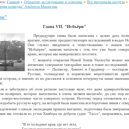
есь:
Главная
Открытие, исследование и освоение
Все материалы раздела
рная разведка" Альберта Маркхэма
рн"
Глава VII. "Исбьёрн"
Предыдущие главы были написаны с целью дать полн
краткое, описание предшествующих исследований в водах Н
Они служат введением к повествованию о нашем пл
"Исбьёрне", знакомя читателя с тем, что уже было совер
краях, которые мы намеревались посетить.
С момента открытия Новой Земли Уиллоуби можно зам
англичане совершили там крайне мало в плане исследований
яхтсменов — Паллисер, Ламонт и Гардинер — посещали 
Русские, голландские и норвежские мореплаватели приб
и острова, и именно из их рассказов в основном почерпнуты наши нынешни
е.
ли и заботились об этом регионе настолько мало, что даже адмиралтейские
ем полярных, которые выполнены в очень мелком масштабе, до сих пор н
 северо-восточные части северного острова. Поэтому перед отплытием из 
аздобыть русскую карту, на которой была нанесена вся береговая линия с севе
едомление о начале экспедиции пришло внезапно, подготовка была завершен
мая мы отплыли из устья Хамбера на добром судне "Тассо", направляясь, ка
"В те холодные края, где нет лета,
Где мрак гнездится полгода подряд".