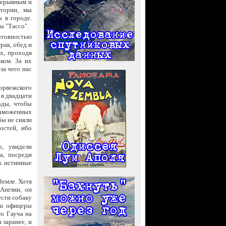
рерывным и
атории, мы
 в городе.
а "Тассо".
отовностью
рак, обед и
х, проходя
ком. За их
за чего нас
орвежского
 в двадцати
оды, чтобы
таможенных
бы не сняли
остей, ибо
, увидели
а, посреди
к истинные
Земле. Хотя
Англии, он
ести собаку
ако офицеры
го Гауча на
 заранее, и