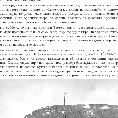
 было представить себе более совершенную тишину, пока её не нарушил про
го парового гудка по мере приближения к станции, приютившейся у поднож
зкого звука испугало маленького голубого песца, занятого хищническим 
оселения, и он бросился вверх по долине, спасаясь от ужасного шумного
го нарушить мирную тишину безмолвной полуночи.
, в субботу, 10 мая, мы достигли Тромсё, ровно через девять дней после 
о мере приближения к "самому северному городу в мире" перед нами откры
аполненную многочисленными рыбацкими лодками и небольшими судами. Наши
у же пошли в ход: хотелось поскорее разглядеть то маленькое судно, которому
м домом на несколько месяцев.
мы заметили большой яркий флаг, развевавшийся на мачте небольшого чёрног
лосой вдоль корпуса. На флаге можно было различить буквы "ISBJÖRNEN". 
щая шхуна. Мы с интересом разглядывали её: первое впечатление оказал
ным. Она выглядела опрятно и даже лихо; рангоут был недавно очищен и покр
ска блестела на солнце. Куттер был оснащён как яхта-кэч, но вдобавок нёс
парус, характерный для норвежских судов, предназначенных для плавания во л
жно почти мгновенно остановить судно при угрозе столкновения со льдом.