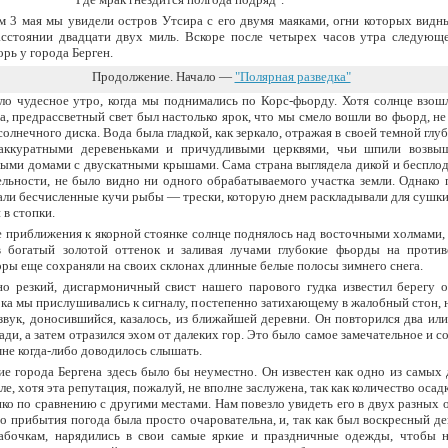
м 3 мая мы увидели остров Утсира с его двумя маяками, огни которых видн
асстоянии двадцати двух миль. Вскоре после четырех часов утра следующ
орь у города Берген.
Продолжение. Начало —
"Полярная разведка"
ло чудесное утро, когда мы поднимались по Корс-фьорду. Хотя солнце взошл
а, предрассветный свет был настолько ярок, что мы смело вошли во фьорд, н
солнечного диска. Вода была гладкой, как зеркало, отражая в своей темной глуб
аккуратными деревеньками и причудливыми церквями, чьи шпили возвы
ыми домами с двускатными крышами. Сама страна выглядела дикой и бесплод
ельности, не было видно ни одного обрабатываемого участка земли. Однако
али бесчисленные кучи рыбы — трески, которую днем раскладывали для сушки
 в стопки.
 приближения к якорной стоянке солнце поднялось над восточными холмами,
 богатый золотой оттенок и заливая лучами глубокие фьорды на проти
оры еще сохраняли на своих склонах длинные белые полосы зимнего снега.
но резкий, дисгармоничный свист нашего парового гудка известил берегу 
ока мы прислушивались к сигналу, постепенно затихающему в жалобный стон, 
вук, доносившийся, казалось, из ближайшей деревни. Он повторился два или
ади, а затем отразился эхом от далеких гор. Это было самое замечательное и 
 мне когда-либо доводилось слышать.
ие города Бергена здесь было бы неуместно. Он известен как одно из самых
ле, хотя эта репутация, пожалуй, не вполне заслужена, так как количество осадк
ико по сравнению с другими местами. Нам повезло увидеть его в двух разных 
о прибытия погода была просто очаровательна, и, так как был воскресный де
абочкам, нарядились в свои самые яркие и праздничные одежды, чтобы н