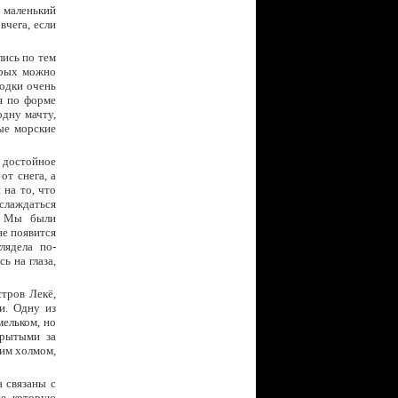
 маленький
вчега, если
лись по тем
орых можно
одки очень
я по форме
дну мачту,
ые морские
 достойное
от снега, а
 на то, что
слаждаться
. Мы были
не появится
лядела по-
ь на глаза,
тров Лекё,
и. Одну из
мельком, но
крытыми за
ким холмом,
а связаны с
ше, которую