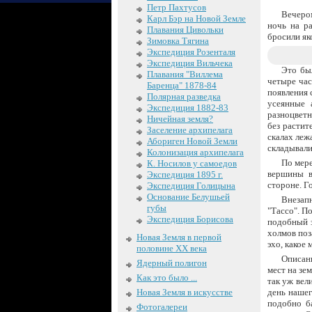
Петр Пахтусов
Вечеро
Карл Бэр на Новой Земле
ночь на р
Плавания Цивольки
бросили як
Зимовка Тягина
Экспедиция Розенталя
Экспедиция Вильчека
Это бы
Плавания "Виллема
четыре час
Баренца" 1878-84
появления 
Полярная разведка
усеянные 
Экспедиция 1882-83
разноцветн
Ничейная земля?
без растит
Заселение архипелага
скалах леж
Абориген Новой Земли
складывали
Колонизация архипелага
По мере
К. Носилов у самоедов
вершины в
Экспедиция 1895 г.
стороне. Г
Экспедиция Голицына
Основание Белушьей
Внезап
губы
"Тассо". П
Экспедиция Борисова
подобный з
холмов поз
Новая Земля в первой
эхо, какое
половине XX века
Описан
Ядерный полигон
мест на зем
Как это было ...
так уж вел
день нашег
Новая Земля в искусстве
подобно б
Фотогалереи