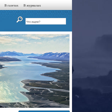
В газетах
В журналах