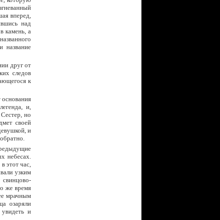
азгневанный
шая вперед,
ившись над
в камень, а
 названного
и название
ии друг от
ких следов
ающегося к
т основания
егенда, и,
 Сестер, но
дмет своей
девушкой, и
 обратно.
предыдущие
х небесах.
в этот час,
ывали узким
 свинцово-
то же время
ее мрачным
ца озаряли
 увидеть и