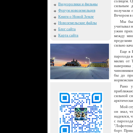
солнцем. 
Видеоролики и фильмы
сильным д
Форум новоземельцев
получили 
Вечером в 
Книги о Новой Земле
Мы был
Новоземельские файлы
учитывал н
Блог сайта
ужин прихо
Карта сайта
между мно
пределами 
сильно кач
Еще в 
парохода в
милях от 
наверняка 
чиновников
бы до при
норвежские
Рано у
приближаю
сильной с
арктически
Мой спу
он знал, ч
надеялся, 
с парохода
"Лофотена"
борт. Приш