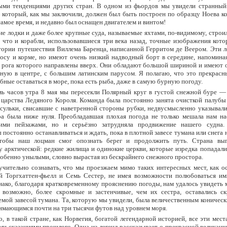
ыми тенденциями других стран. В одном из фьордов мы увидели странный
 который, как мы заключили, должен был быть построен по образцу Ноева ко
 самое время, и недавно был оснащен двигателем и винтом!
е лодки и даже более крупные суда, называемые яхтами, по-видимому, строи
 что и корабли, использовавшиеся три века назад, точные изображения кот
тории путешествия Виллeма Баренца, написанной Герритом де Веером. Эти л
осу и корме, но имеют очень низкий надводный борт в середине, напомина
 рога которого направлены вверх. Они обладают большой шириной и имеют о
ную в центре, с большим латинским парусом. Я полагаю, что это прекрасн
обные оставаться в море, пока есть рыба, даже в самую бурную погоду.
мь часов утра 8 мая мы пересекли Полярный круг в густой снежной буре —
 царства Ледяного Короля. Команда была постоянно занята очисткой палубы 
сульки, свисавшие с наветренной стороны рубки, недвусмысленно указывали
ра была ниже нуля. Преобладавшая плохая погода не только мешала нам на
ми пейзажами, но и серьёзно затрудняла продвижение нашего судна
постоянно останавливаться и ждать, пока в плотной завесе тумана или снега 
чтобы наш лоцман смог опознать берег и продолжить путь. Страна выг
 арктической: редкие жилища и одинокие церкви, которые изредка попадалис
собенно унылыми, словно вырастая из бескрайнего снежного простора.
учительно сознавать, что мы проезжаем мимо таких интересных мест, как ос
й Торгхаттен-фьелл и Семь Сестер, не имея возможности полюбоваться им
нако, благодаря кратковременному прояснению погоды, нам удалось увидеть 
, возможно, более скромные и застенчивые, чем их сестра, оставались с
мой завесой тумана. Та, которую мы увидели, была величественным коничес
имающимся почти на три тысячи футов над уровнем моря.
, в такой стране, как Норвегия, богатой легендарной историей, все эти мест
и сказаниями прошлого. Одна из легенд рассказывает о прекрасной великан