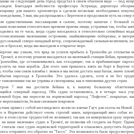
Однако на следующий день город предстал в своем обычном виде — под неп
ождем. Благодаря любезности профессора Астранда, директора обсерв
поправку для нашего хронометра и сделали несколько необходимых покупок
понедельник, 5 мая, мы распрощались с Бергеном и продолжили путь на север н
и единственными пассажирами в салоне, поэтому капитан с большой г
аши пожелания относительно времени приема пищи, устраивая так, чтобы завт
дились на те часы, когда судно находилось в относительно спокойных вода
гочисленными маленькими островами, окаймляющими побережье, и матери
дул сильный северо-западный ветер, сопровождаемый сильным волнением, из-
ало и бросало, когда мы выходили в открытое море.
Бергене мы узнали, что вряд ли успеем прибыть в Тронхейм до отплытия н
 Тромсё, и поэтому решили высадиться на маленькой станции Бейан, примерно
Тронхейма, где останавливались как отходящие, так и прибывающие парох
успеть на наш корабль. Для этого нам пришлось взять на борт в Бергене 
, чтобы они сняли пломбы с люков и мы могли достать наш багаж; иначе плом
бытия парохода в Тронхейм. Это удалось сделать, хотя и не без трудн
 таможенники так же упрямы и своенравны, как и чиновники других стран.
тром 7 мая мы достигли Бейана и, к нашему большому облегчению
щийся северный пароход. Оба судна остановились, и в четыре часа утр
нежной бури, мы пересели на норвежский пароход "Лофотен", покрытые, ка
е мореплаватели, белым снежным покровом.
тник привез с собой шотландского колли по кличке Гауч для охоты на Новой 
то в Норвегии действует очень строгий закон, запрещающий ввоз собак из 
что в этом случае трудностей не возникнет, так как он намеревался сразу перев
 на наше маленькое судно в Тромсё, не позволяя ей сходить на берег. Одн
 считали свое судно норвежской территорией и отказались допустить бедно
лось отправить его обратно на "Тассо". Эта возможность была предусмотрена