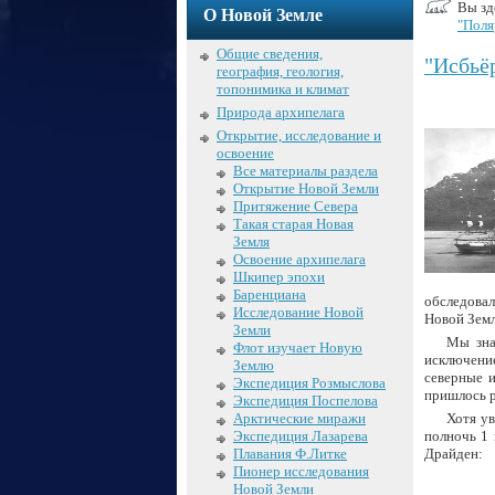
Вы зд
О Новой Земле
"Поля
Общие сведения,
"Исбьё
география, геология,
топонимика и климат
Природа архипелага
Открытие, исследование и
освоение
Все материалы раздела
Открытие Новой Земли
Притяжение Севера
Такая старая Новая
Земля
Освоение архипелага
Шкипер эпохи
Баренциана
обследовал
Исследование Новой
Новой Земл
Земли
Мы зна
Флот изучает Новую
исключени
Землю
северные и
Экспедиция Розмыслова
пришлось р
Экспедиция Поспелова
Хотя ув
Арктические миражи
полночь 1 
Экспедиция Лазарева
Драйден:
Плавания Ф.Литке
Пионер исследования
Новой Земли