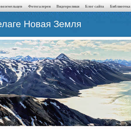
воземельцев
Фотогалереи
Видеоролики
Блог сайта
Библиотека
елаге Новая Земля