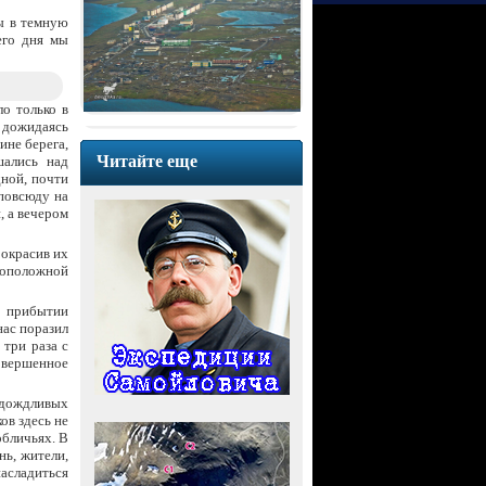
ы в темную
его дня мы
о только в
е дожидаясь
ине берега,
Читайте еще
шались над
ной, почти
 повсюду на
, а вечером
 окрасив их
воположной
о прибытии
нас поразил
 три раза с
совершенное
 дождливых
ов здесь не
обличьях. В
нь, жители,
асладиться