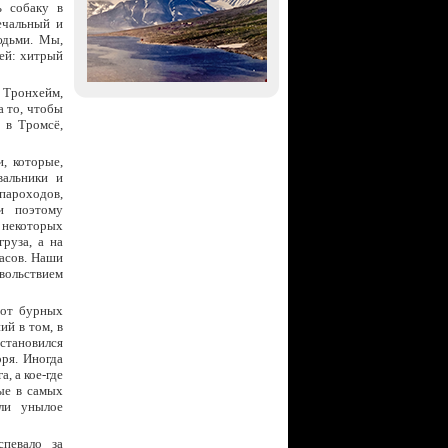
ь собаку в
ечальный и
юдьми. Мы,
зей: хитрый
 Тронхейм,
а то, чтобы
 в Тромсё,
, которые,
альники и
пароходов,
и поэтому
 некоторых
руза, а на
часов. Наши
вольствием
 от бурных
ий в том, в
 становился
ря. Иногда
, а кое-где
ые в самых
ли унылое
спевало за