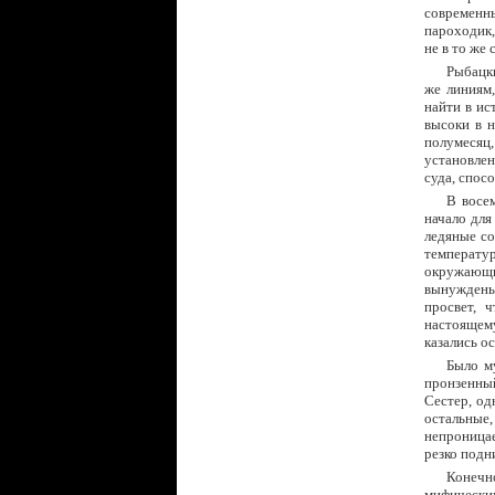
современн
пароходик,
не в то же
Рыбацки
же линиям,
найти в ис
высоки в н
полумесяц,
установлен
суда, спос
В восе
начало для
ледяные со
температу
окружающи
вынуждены 
просвет, 
настоящему
казались о
Было м
пронзенны
Сестер, од
остальные
непроницае
резко подн
Конечно
мифическим