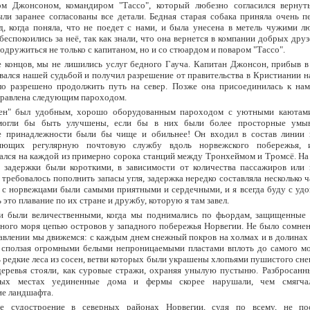
ом Джонсоном, командиром "Тассо", который любезно согласился вернут
ли заранее согласованы все детали. Бедная старая собака приняла очень п
, когда поняла, что не поедет с нами, и была унесена в метель чужими л
 беспокоились за неё, так как знали, что она вернется в компании добрых дру
подружиться не только с капитаном, но и со стюардом и поваром "Тассо".
е концов, мы не лишились услуг бедного Гауча. Капитан Джонсон, прибыв в
вался нашей судьбой и получил разрешение от правительства в Кристиании н
ло разрешено продолжить путь на север. Позже она присоединилась к нам
правлена следующим пароходом.
ен" был удобным, хорошо оборудованным пароходом с уютными каютами
могли бы быть улучшены, если бы в них были более просторные умыв
е принадлежности были бы чище и обильнее! Он входил в состав линии 
ляющих регулярную почтовую службу вдоль норвежского побережья, 
ался на каждой из примерно сорока станций между Тронхеймом и Тромсё. На
 задержки были короткими, в зависимости от количества пассажиров или г
е требовалось пополнить запасы угля, задержка нередко составляла несколько 
с норвежцами были самыми приятными и сердечными, и я всегда буду с удо
 это плавание по их стране и дружбу, которую я там завел.
и были величественными, когда мы поднимались по фьордам, защищенные
ного моря цепью островов у западного побережья Норвегии. Не было сомнен
авлении мы движемся: с каждым днем снежный покров на холмах и в долинах
, сползая огромными белыми непроницаемыми пластами вплоть до самого мо
 редкие леса из сосен, ветви которых были украшены хлопьями пушистого снега
деревья стояли, как суровые стражи, охраняя унылую пустыню. Разбросанн
ных местах уединенные дома и фермы скорее нарушали, чем смягча
ие ландшафта.
е судостроение в северных районах Норвегии, судя по всему, не по