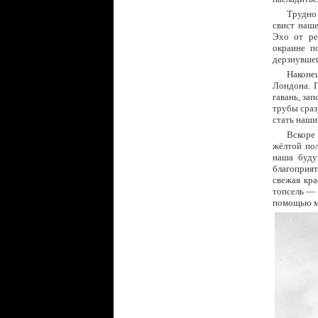
Трудно
свист наше
Эхо от ре
окраине п
дерзнувше
Наконец
Лондона. П
гавань, з
трубы сраз
стать наши
Вскоре 
жёлтой по
наша буду
благоприят
свежая кра
топсель — 
помощью мо